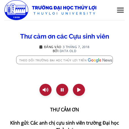
Bỏ
qua
nội
dung
Thư cảm ơn các Cựu sinh viên
ĐĂNG VÀO
3 THÁNG 7, 2018
BỞI
DATA OLD
THEO DÕI TRƯỜNG ĐẠI HỌC THỦY LỢI TRÊN
THƯ CẢM ƠN
Kính gửi: Các anh chị cựu sinh viên trường Đại học