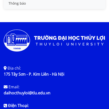
Tin đào tạo
Thông báo
Tin KHCN và HTQT
Tin tức chung
Địa chỉ:
175 Tây Sơn - P. Kim Liên - Hà Nội
Email:
daihocthuyloi@tlu.edu.vn
Điện Thoại: