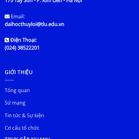
175 Tây Sơn - P. Kim Liên - Hà Nội
Email:
daihocthuyloi@tlu.edu.vn
Điện Thoại:
(024) 38522201
GIỚI THIỆU
Tổng quan
Sứ mạng
Tin tức & Sự kiện
Cơ cấu tổ chức