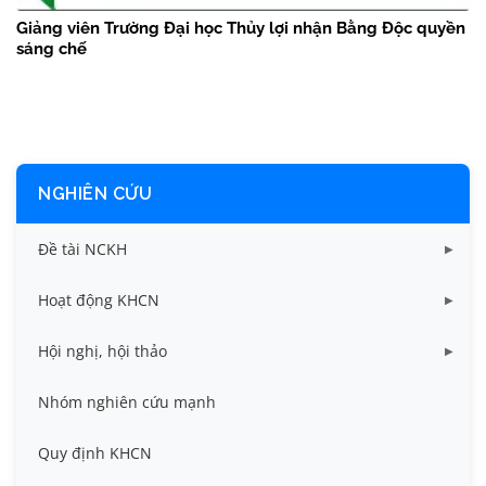
Giảng viên Trường Đại học Thủy lợi nhận Bằng Độc quyền
sáng chế
NGHIÊN CỨU
Đề tài NCKH
Dữ liệu Đề tài cấp Bộ
Hoạt động KHCN
Dữ liệu Đề tài cấp Cơ sở
Công bố khoa học
Hội nghị, hội thảo
Đề tài cấp Bộ, Thành phố
Hội nghị khoa học thường niên
Nhóm nghiên cứu mạnh
Đề tài cấp cơ sở
Hội nghị Khoa học sinh viên
Quy định KHCN