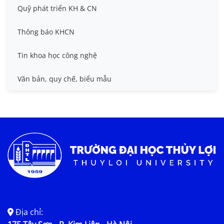
Đề tài cấp Nhà nước, Quỹ Nafosted, Nghị định thư
Hội nghị quốc tế và hội nghị khác
Quỹ phát triển KH & CN
Sở hữu trí tuệ
Thông báo KHCN
Thông tin ứng viên GS/PGS
Tin khoa học công nghệ
Tiêu chuẩn, quy chuẩn
Văn bản, quy chế, biểu mẫu
Địa chỉ: