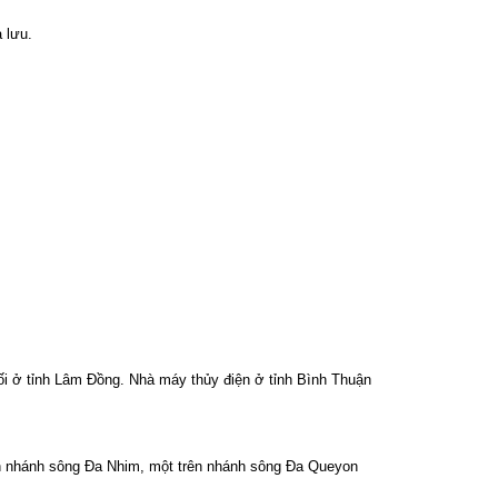
ạ
lưu
.
i
ở
tỉnh
Lâm
Đồng
.
Nhà
máy
thủy
điện
ở
tỉnh
Bình
Thuận
n
nhánh
sông
Đa
Nhim
,
một
trên
nhánh
sông
Đa
Queyon