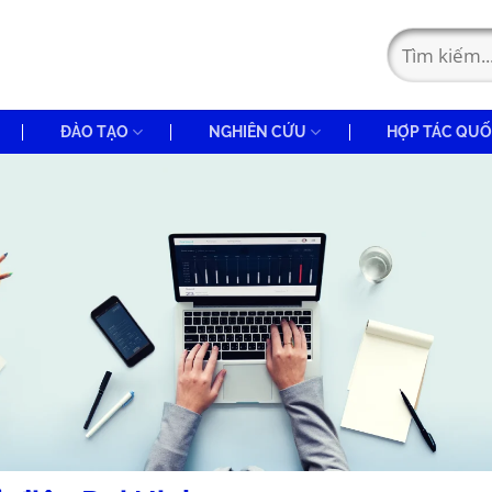
ĐÀO TẠO
NGHIÊN CỨU
HỢP TÁC QUỐ