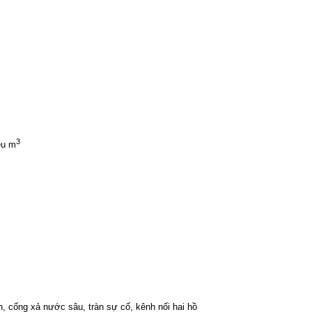
3
ệu
m
h
,
cống
xả
nước
sâu
,
tràn
sự
cố
,
kênh
nối
hai
hồ