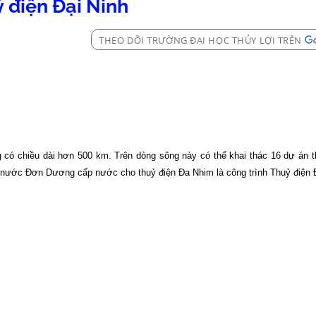
 điện Đại Ninh
THEO DÕI TRƯỜNG ĐẠI HỌC THỦY LỢI TRÊN
g
có
chiều
dài
hơn
500 km.
Trên
dòng
sông
này
có
thể
khai
thác
16
dự
án
nước
Đơn
Dương
cấp
nước
cho
thuỷ
điện
Đa
Nhim
là
công
trình
Thuỷ
điện