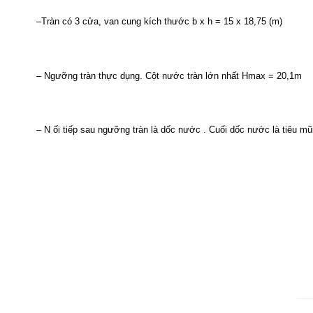
–
Tràn
có
3
cửa
, van
cung
kích
thước
b x h = 15 x 18
,75
(m)
–
Ngưỡng
tràn
thực
dụng
.
Cột
nước
tràn
lớn
nhất
Hmax
= 20,1m
– N
ối
tiếp
sau
ngưỡng
tràn
là
dốc
nước
.
Cuối
dốc
nước
là
tiêu
mũ