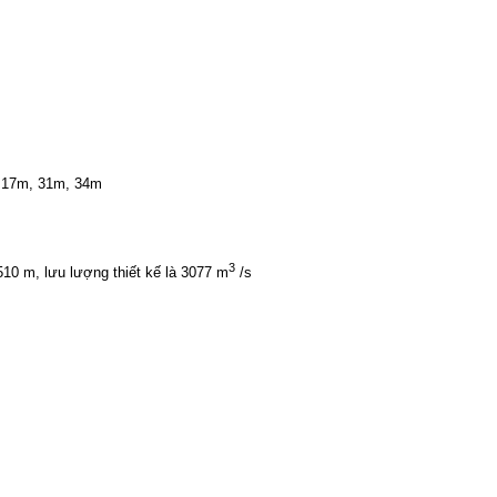
17m, 31m, 34m
3
510 m,
lưu
lượng
thiết
kế
là
3077 m
/s