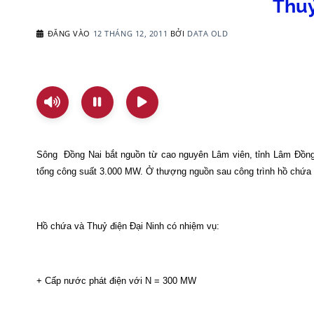
Thuỷ
ĐĂNG VÀO
12 THÁNG 12, 2011
BỞI
DATA OLD
Sông
Đồng
Nai
bắt
nguồn
từ
cao
nguyên
Lâm
viên
,
tỉnh
Lâm
Đồn
tổng
công
suất
3.000 MW. Ở
thượng
nguồn
sau
công
trình
hồ
chứa
Hồ
chứa
và
Thuỷ
điện
Đại
Ninh
có
nhiệm
vụ
:
+
Cấp
nước
phát
điện
với
N = 300 MW