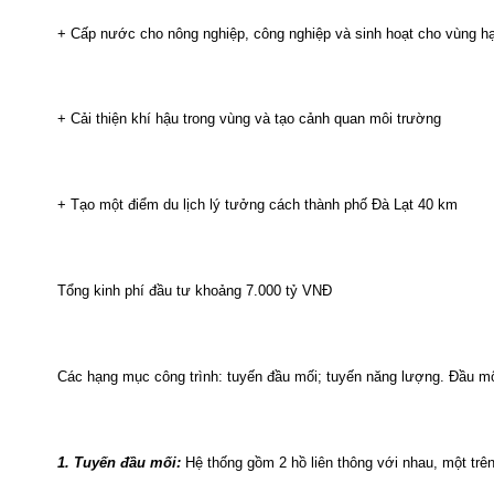
+
Cấp
nước
cho
nông
nghiệp
,
công
nghiệp
và
sinh
hoạt
cho
vùng
h
+
Cải
thiện
khí
hậu
trong
vùng
và
tạo
cảnh
quan
môi
trường
+
Tạo
một
điểm
du
lịch
lý
tưởng
cách
thành
phố
Đà
Lạt
40 km
Tổng
kinh
phí
đầu
tư
khoảng
7.000
tỷ
VNĐ
Các
hạng
mục
công
trình
:
tuyến
đầu
mối
;
tuyến
năng
lượng
.
Đầu
mố
1.
Tuyến
đầu
mối
:
Hệ
thống
gồm
2
hồ
liên
thông
với
nhau
,
một
trê