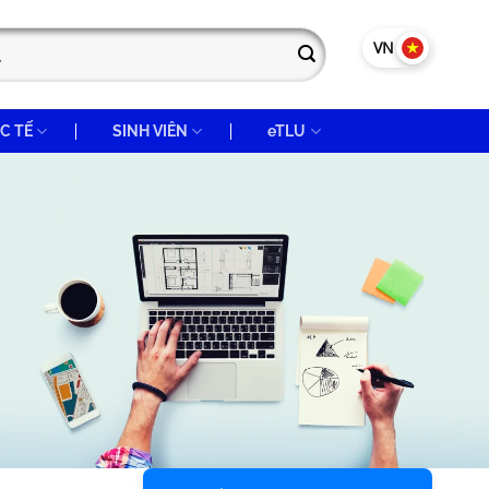
VN
EN
C TẾ
SINH VIÊN
eTLU