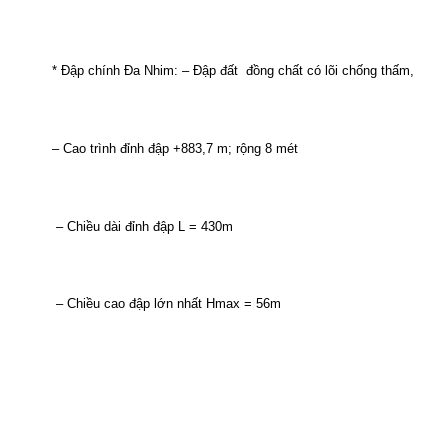
*
Đập
chính
Đa
Nhim
: –
Đập
đất
đồng
chất
có
lõi
chống
thấm
,
–
Cao
trình
đỉnh
đập
+883
,7
m;
rộng
8
mét
–
Chiều
dài
đỉnh
đập
L = 430m
–
Chiều
cao
đập
lớn
nhất
Hmax
= 56m