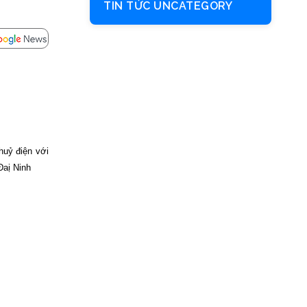
TIN TỨC UNCATEGORY
thuỷ
điện
với
Đaị
Ninh