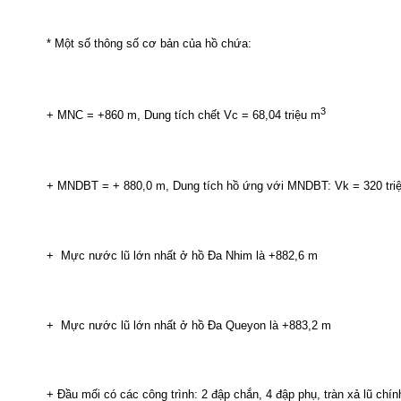
*
Một
số
thông
số
cơ
bản
của
hồ
chứa
:
3
+ MNC = +860 m, Dung
tích
chết
Vc
= 68
,04
triệu
m
+ MNDBT = + 880
,0
m, Dung
tích
hồ
ứng
với
MNDBT:
Vk
= 320
tri
+
Mực
nước
lũ
lớn
nhất
ở
hồ
Đa
Nhim
là
+882,6 m
+
Mực
nước
lũ
lớn
nhất
ở
hồ
Đa
Queyon
là
+883,2 m
+
Đầu
mối
có
các
công
trình
: 2
đập
chắn
, 4
đập
phụ
,
tràn
xả
lũ
chín