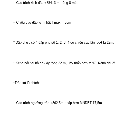
–
Cao
trình
đỉnh
đập
+884, 3 m;
rộng
8
mét
–
Chiều
cao
đập
lớn
nhất
Hmax
= 58m
*
Đập
phụ
:
có
4
đập
phụ
số
1, 2, 3, 4
có
chiều
cao
lần
lượt
là
22m, 
*
Kênh
nối
hai
hồ
có
đáy
rộng
22 m,
đáy
thấp
hơn
MNC.
Kênh
dài
2
*
Tràn
xả
lũ
chính
:
–
Cao
trình
ngưỡng
tràn
+862,5m,
thấp
hơn
MNDBT 17,5m