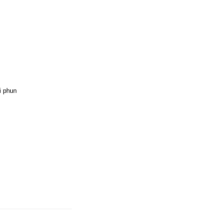
i
phun