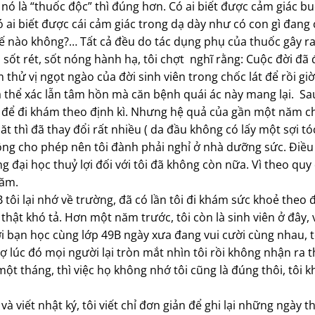
nó là “thuốc độc” thì đúng hơn. Có ai biết được cảm giác b
ó ai biết được cái cảm giác trong dạ dày như có con gì đang 
thế nào không?… Tất cả đều do tác dụng phụ của thuốc gây ra
ốt rét, sốt nóng hành hạ, tôi chợt nghĩ rằng: Cuộc đời đã 
hử vị ngọt ngào của đời sinh viên trong chốc lát để rồi gi
 thể xác lẫn tâm hồn mà căn bệnh quái ác này mang lại. Sa
iện để đi khám theo định kì. Nhưng hệ quả của gần một năm 
ăt thì đã thay đổi rất nhiều ( da đầu không có lấy một sợi tó
ông cho phép nên tôi đành phải nghỉ ở nhà dưỡng sức. Điều
g đại học thuỷ lợi đối với tôi đã không còn nữa. Vì theo quy 
năm.
tôi lại nhớ về trường, đã có lần tôi đi khám sức khoẻ theo đ
thật khó tả. Hơn một năm trước, tôi còn là sinh viên ở đây,
gười bạn học cùng lớp 49B ngày xưa đang vui cười cùng nhau,
 lúc đó mọi người lại tròn mắt nhìn tôi rồi không nhận ra t
ột tháng, thì việc họ không nhớ tôi cũng là đúng thôi, tôi 
và viết nhật ký, tôi viết chỉ đơn giản để ghi lại những ngày 