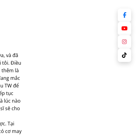
a, và đã
 tôi. Điều
i thêm là
 đang mắc
máu TW để
iếp tục
à lúc nào
sĩ sẽ cho
ợc. Tại
có cơ may