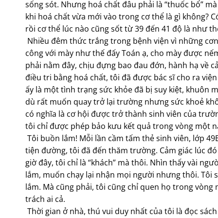
sống sót. Nhưng hoá chất đâu phải là “thuốc bổ” mà 
khi hoá chất vừa mới vào trong cơ thể là gì không? C
rồi cơ thể lúc nào cũng sốt từ 39 đến 41 độ là như 
Nhiều đêm thức trắng trong bệnh viện vì những cơn s
công với mày như thế đấy Toán ạ, cho mày được nếm t
phải nằm đây, chịu đựng bao đau đớn, hành hạ về cả
điều tri bằng hoá chất, tôi đã được bác sĩ cho ra v
ấy là một tình trạng sức khỏe đã bị suy kiệt, khuôn m
dù rất muốn quay trở lại trường nhưng sức khoẻ kh
có nghĩa là cơ hội được trở thành sinh viên của trườn
tôi chỉ được phép bảo kưu kết quả trong vòng một 
Tôi buồn lắm! Mỗi lần cầm tấm thẻ sinh viên, lớp 49B 
tiện đường, tôi đã đến thăm trường. Cảm giác lúc đó 
giờ đây, tôi chỉ là “khách” mà thôi. Nhìn thấy vài n
lắm, muốn chạy lại nhận mọi người nhưng thôi. Tôi sợ
lắm. Mà cũng phải, tôi cũng chỉ quen họ trong vòng m
trách ai cả.
Thời gian ở nhà, thú vui duy nhất của tôi là đọc sách 