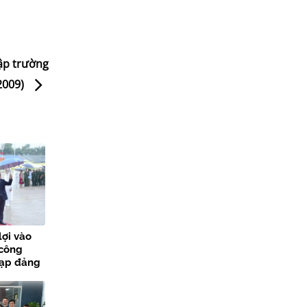
ập trường
/2009)
lợi vào
 công
nạp đảng
các sự