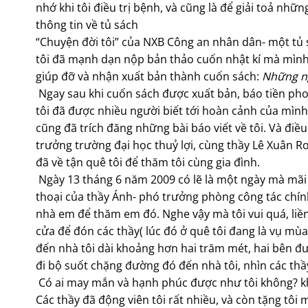
nhớ khi tôi điều trị bệnh, và cũng là để giải toả nhữ
thông tin về tủ sách
“Chuyện đời tôi” của NXB Công an nhân dân- một tủ 
tôi đã mạnh dạn nộp bản thảo cuốn nhật kí mà mình 
giúp đỡ và nhận xuất bản thành cuốn sách:
Những ng
Ngay sau khi cuốn sách được xuất bản, báo tiền pho
tôi đã được nhiều người biết tới hoàn cảnh của mình.
cũng đã trích đăng những bài báo viết về tôi. Và đi
trưởng trường đại học thuỷ lợi, cùng thầy Lê Xuân R
đã về tận quê tôi để thăm tôi cùng gia đình.
Ngày 13 tháng 6 năm 2009 có lẽ là một ngày mà mãi
thoại của thầy Ánh- phó trưởng phòng công tác chính 
nhà em để thăm em đó. Nghe vậy mà tôi vui quá, liền 
cửa để đón các thầy( lúc đó ở quê tôi đang là vụ m
đến nhà tôi dài khoảng hơn hai trăm mét, hai bên đ
đi bộ suốt chặng đường đó đến nhà tôi, nhìn các thầy
Có ai may mắn và hạnh phúc được như tôi không? khi
Các thầy đã động viên tôi rất nhiều, và còn tặng tôi