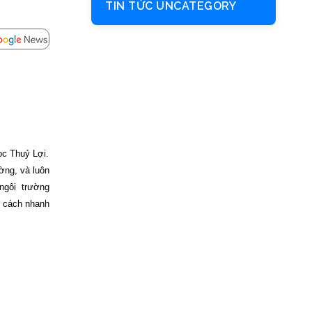
TIN TỨC UNCATEGORY
ọc Thuỷ Lợi.
ờng, và luôn
 ngôi trường
t cách nhanh