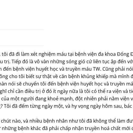
 tôi đã đi làm xét nghiệm máu tại bệnh viện đa khoa Đống Đ
rị. Tiếp đó là vô vàn những sóng gió cứ liên tục ập đến với
yển đến bệnh viện huyết học và truyền máu TW. Cũng phải nó
không cho tôi biết sự thật về căn bệnh khủng khiếp mà mình
Nhàn nói sẽ chuyển tôi đến bệnh viện huyết học và truyền 
ghĩ chỉ cần điều trị ở đó ít ngày nữa là tôi có thể ra viện và t
ác của một người đang khoẻ mạnh, đột nhiên phải nằm viện v
? Tôi đã đếm từng ngày một, và hy vọng ngày hôm sau, bác 
 chút nào, và nhiều bệnh nhân như tôi đã không thể làm đư
ư những bệnh khác đã phải chấp nhận truyền hoá chất mới 