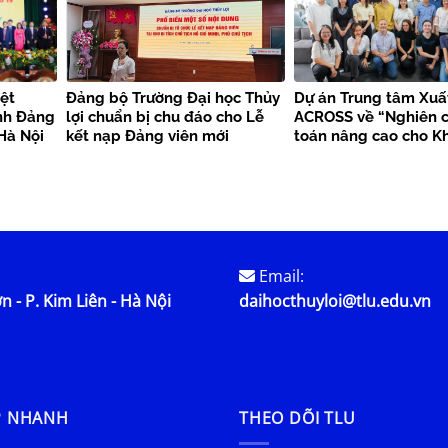
ệt
Đảng bộ Trường Đại học Thủy
Dự án Trung tâm Xuấ
nh Đảng
lợi chuẩn bị chu đáo cho Lễ
ACROSS về “Nghiên c
Hà Nội
kết nạp Đảng viên mới
toán nâng cao cho K
bền vững”
Email:
n - P. Kim Liên - Hà Nội
daihocthuyloi@tlu.edu.vn
P NHANH
THEO DÕI TLU