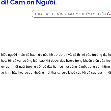
 ơi! Cảm ơn Người.
THEO DÕI TRƯỜNG ĐẠI HỌC THỦY LỢI TRÊN
nhiều người khác đã háo hức nộp hồ sơ dự thi và đã thi đỗ vào trường đại h
 học, tôi đã vui sướng biết bao khi được dạo bước trong khuôn viên của trư
Thuỷ Lợi- một ngôi trường với bề dày lịch sử, và cũng là một trong số những
sau khi nhập học được khoảng một tháng, sức khoẻ của tôi đã suy giảm mộ