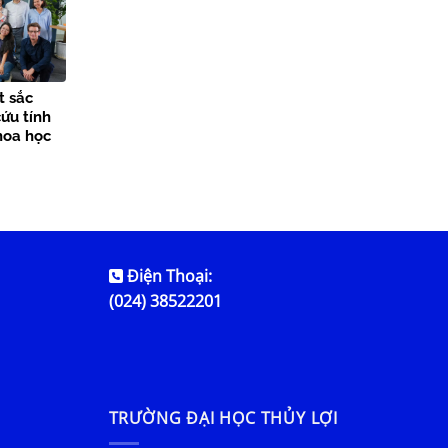
t sắc
ứu tính
hoa học
Điện Thoại:
(024) 38522201
TRƯỜNG ĐẠI HỌC THỦY LỢI