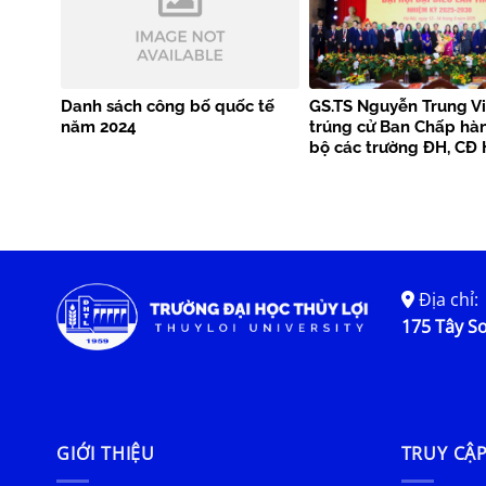
Danh sách công bố quốc tế
GS.TS Nguyễn Trung Vi
năm 2024
trúng cử Ban Chấp hà
bộ các trường ĐH, CĐ 
Địa chỉ:
175 Tây Sơ
GIỚI THIỆU
TRUY CẬ