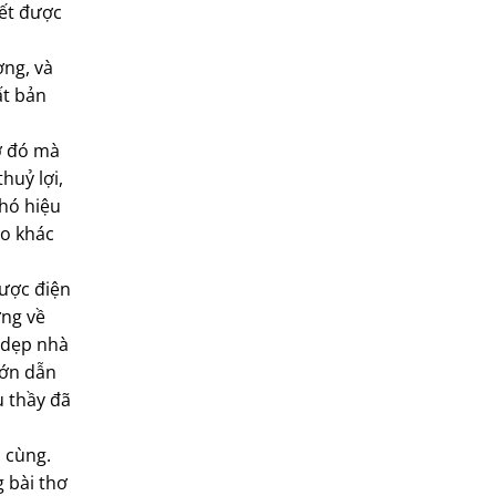
iết được
ờng, và
ất bản
ờ đó mà
huỷ lợi,
phó hiệu
áo khác
được điện
ờng về
n dẹp nhà
lớn dẫn
u thầy đã
 cùng.
g bài thơ