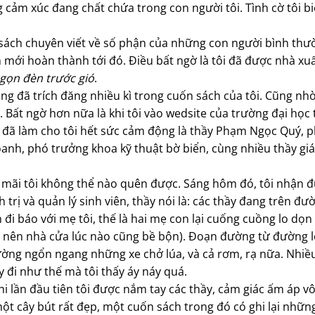
ng cảm xúc đang chất chứa trong con người tôi. Tình cờ tôi b
sách chuyên viết về số phận của những con người bình thư
mới hoàn thành tới đó. Điều bất ngờ là tôi đã được nhà xu
ọn đèn trước gió
.
ng đã trích đăng nhiều kì trong cuốn sách của tôi. Cũng nh
 Bất ngờ hơn nữa là khi tôi vào wedsite của trường đại học t
ều đã làm cho tôi hết sức cảm động là thầy Phạm Ngọc Quý, 
oanh, phó trưởng khoa kỹ thuật bờ biển, cùng nhiều thầy gi
 mãi tôi không thể nào quên được. Sáng hôm đó, tôi nhận 
trị và quản lý sinh viên, thầy nói là: các thầy đang trên đư
đi báo với mẹ tôi, thế là hai mẹ con lại cuống cuồng lo dọ
ùa nên nhà cửa lúc nào cũng bề bộn). Đoạn đường từ đường 
ường ngổn ngang những xe chở lúa, và cả rơm, rạ nữa. Nhiề
 đi như thế mà tôi thấy áy náy quá.
 lần đầu tiên tôi được nắm tay các thầy, cảm giác ấm áp vô
 một cây bút rất đẹp, một cuốn sách trong đó có ghi lại nhữn