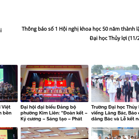
Thông báo số 1 Hội nghị khoa học 50 năm thành l
i
Đại học Thủy lợi (11
 Việt
Đại hội đại biểu Đảng bộ
Trường Đại học Thủy 
n bền
phường Kim Liên: “Đoàn kết –
viếng Lăng Bác, Báo
Kỷ cương – Sáng tạo – Phát
dâng Bác và Lễ kết 
triển”
viên mới chào mừng 
kiện trọng đại