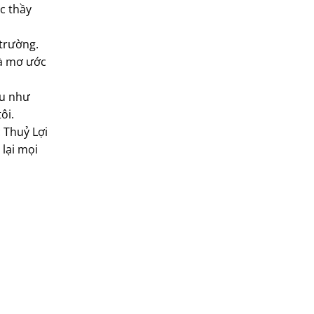
c thầy
 trường.
là mơ ước
ầu như
ôi.
 Thuỷ Lợi
 lại mọi