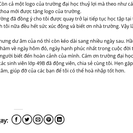
. Còn cả một logo của trường đại học thuỷ lợi mà theo như cá
ủ khoa mới được tặng logo của trường.
ờng đã đồng ý cho tôi được quay trở lại tiếp tục học tập tại
nh tôi nữa đều hết sức xúc động và biết ơn nhà trường. Vậy 
 nhưng dư âm của nó thì còn kéo dài sang nhiều ngày sau. H
hăm về ngày hôm đó, ngày hạnh phúc nhất trong cuộc đời t
 người biết đến hoàn cảnh của mình. Cám ơn trường đại học
ác sinh viên lớp 49B đã động viên, chia sẻ cùng tôi. Hẹn gặp
m, giúp đỡ của các bạn để tôi có thể hoà nhập tốt hơn.