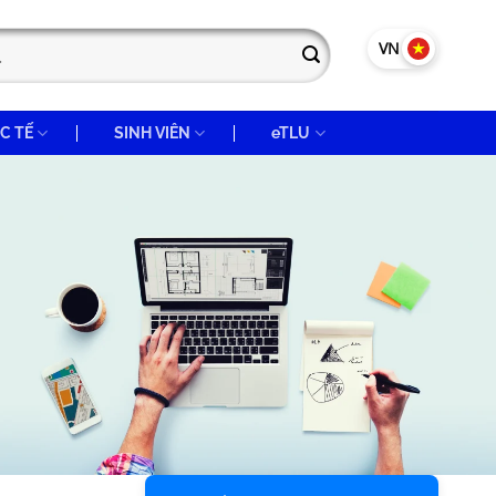
VN
EN
C TẾ
SINH VIÊN
eTLU