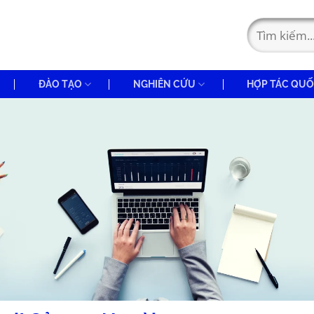
ĐÀO TẠO
NGHIÊN CỨU
HỢP TÁC QUỐ