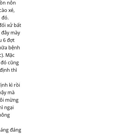
uồn nôn
cào xé,
 đó.
đối xử bất
ờ đây mày
u 6 đợt
chữa bệnh
c). Mặc
 đó cũng
định thì
ịnh kì rồi
 vậy mà
 tôi mừng
hì ngại
không
tháng đáng