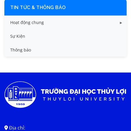
TIN TỨC & THÔNG BÁO
Hoạt động chung
Tin công tác sinh viên
Sự Kiện
Tin đào tạo
Thông báo
Tin KHCN và HTQT
Tin tức chung
Địa chỉ: