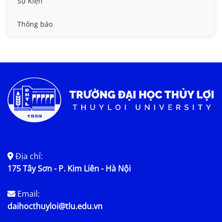
Sự Kiện
Tin đào tạo
Thông báo
Tin KHCN và HTQT
Tin tức chung
Địa chỉ:
175 Tây Sơn - P. Kim Liên - Hà Nội
Email:
daihocthuyloi@tlu.edu.vn