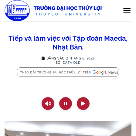
Bỏ
qua
nội
dung
Tiếp và làm việc với Tập đoàn Maeda,
Nhật Bản.
ĐĂNG VÀO
2 THÁNG 6, 2023
BỞI
DATA OLD
THEO DÕI TRƯỜNG ĐẠI HỌC THỦY LỢI TRÊN