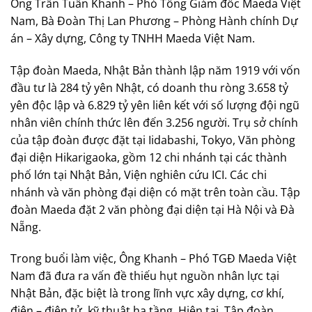
Ông Trần Tuấn Khanh – Phó Tổng Giám đốc Maeda Việt
Nam, Bà Đoàn Thị Lan Phương – Phòng Hành chính Dự
án – Xây dựng, Công ty TNHH Maeda Việt Nam.
Tập đoàn Maeda, Nhật Bản thành lập năm 1919 với vốn
đầu tư là 284 tỷ yên Nhật, có doanh thu ròng 3.658 tỷ
yên độc lập và 6.829 tỷ yên liên kết với số lượng đội ngũ
nhân viên chính thức lên đến 3.256 người. Trụ sở chính
của tập đoàn được đặt tại Iidabashi, Tokyo, Văn phòng
đại diện Hikarigaoka, gồm 12 chi nhánh tại các thành
phố lớn tại Nhật Bản, Viện nghiên cứu ICI. Các chi
nhánh và văn phòng đại diện có mặt trên toàn cầu. Tập
đoàn Maeda đặt 2 văn phòng đại diện tại Hà Nội và Đà
Nẵng.
Trong buổi làm việc, Ông Khanh – Phó TGĐ Maeda Việt
Nam đã đưa ra vấn đề thiếu hụt nguồn nhân lực tại
Nhật Bản, đặc biệt là trong lĩnh vực xây dựng, cơ khí,
điện – điện tử, kỹ thuật hạ tầng. Hiện tại, Tập đoàn