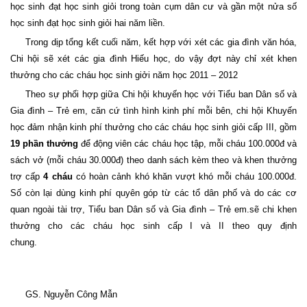
học sinh đạt học sinh giỏi trong toàn cụm dân cư và gần một nửa số
học sinh đạt học sinh giỏi hai năm liền
.
Trong dịp tổng kết cuối năm, kết hợp với xét các gia đình văn hóa,
Chi hội sẽ xét các gia đình Hiếu học, do vậy đợt này chỉ xét khen
thưởng cho các cháu học sinh giởi năm học 2011 – 2012
Theo sự phối hợp giữa Chi hội khuyến học với Tiểu ban Dân số và
Gia đình – Trẻ em, căn cứ tình hình kinh phí mỗi bên, chi hội Khuyến
học đảm nhận kinh phí thưởng cho các cháu học sinh giỏi cấp III, gồm
19 phần thưởng
để động viên các cháu học tập, mỗi cháu 100.000đ và
sách vở (mỗi cháu 30.000đ) theo danh sách kèm theo và khen thưởng
trợ cấp
4 cháu
có hoàn cảnh khó khăn vượt khó mỗi cháu 100.000đ.
Số còn lại dùng kinh phí quyên góp từ các tổ dân phố và do các cơ
quan ngoài tài trợ, Tiểu ban Dân số và Gia đình – Trẻ em.sẽ chi khen
thưởng cho các cháu học sinh cấp I và II theo quy định
chung.
GS. Nguyễn Công Mẫn