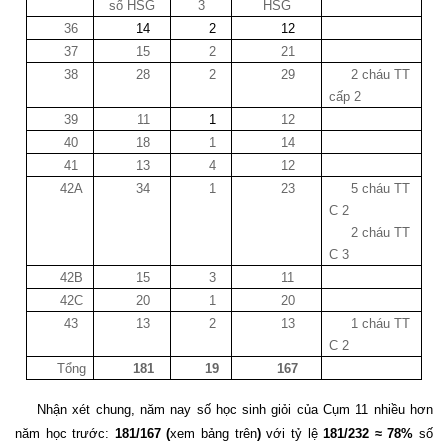
số HSG
3
HSG
36
14
2
12
37
15
2
21
38
28
2
29
2 cháu TT
cấp 2
39
11
1
12
40
18
1
14
41
13
4
12
42A
34
1
23
5 cháu TT
C 2
2 cháu TT
C 3
42B
15
3
11
42C
20
1
20
43
13
2
13
1 cháu TT
C 2
Tổng
181
19
167
Nhận xét chung, năm nay số học sinh giỏi của Cụm 11 nhiều hơn
năm học trước:
181/167 (
xem bảng trên
)
với tỷ lệ
181/232 ≈ 78%
số