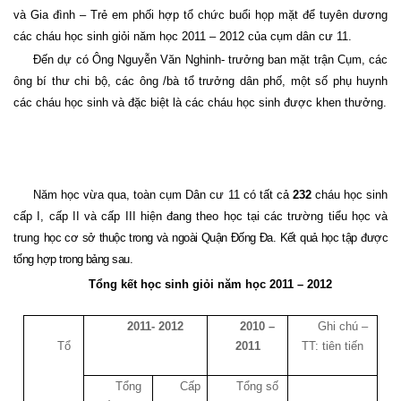
và Gia đình – Trẻ em phối hợp tổ chức buổi họp mặt để tuyên dương
các cháu học sinh giỏi năm học 2011 – 2012 của cụm dân cư 11.
Đến dự có Ông Nguyễn Văn Nghinh- trưởng ban mặt trận Cụm, các
ông bí thư chi bộ, các ông /bà tổ trưởng dân phố, một số phụ huynh
các cháu học sinh và đặc biệt là các cháu học sinh được khen thưởng.
Năm học vừa qua, toàn cụm Dân cư 11 có tất cả
232
cháu học sinh
cấp I, cấp II và cấp III hiện đang theo học tại các trường tiểu học và
trung
học cơ sở thuộc trong và ngoài Quận Đống Đa. Kết quả học tập được
tổng hợp trong bảng sau.
Tổng kết học sinh giỏi năm học 2011 – 2012
2011- 2012
2010 –
Ghi chú –
Tổ
2011
TT: tiên tiến
Tổng
Cấp
Tổng số