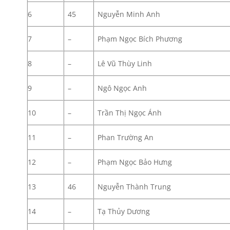
6
45
Nguyễn Minh Anh
7
–
Phạm Ngọc Bích Phương
8
–
Lê Vũ Thùy Linh
9
–
Ngô Ngọc Anh
10
–
Trần Thị Ngọc Ánh
11
–
Phan Trường An
12
–
Phạm Ngọc Bảo Hưng
13
46
Nguyễn Thành Trung
14
–
Tạ Thủy Dương