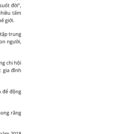
suốt đời”,
nhiều tấm
ế giới.
 tập trung
on người,
ng chi hội
 gia đình
n để động
 mong rằng
 2018