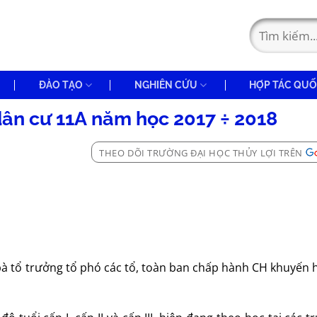
ĐÀO TẠO
NGHIÊN CỨU
HỢP TÁC QUỐ
dân cư 11A năm học 2017 ÷ 2018
THEO DÕI TRƯỜNG ĐẠI HỌC THỦY LỢI TRÊN
bà tổ trưởng tổ phó các tổ, toàn ban chấp hành CH khuyến 