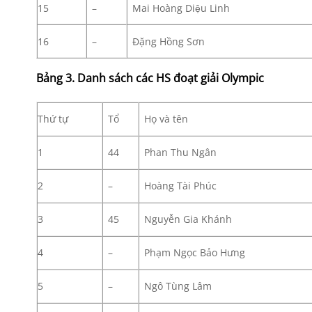
15
–
Mai Hoàng Diệu Linh
16
–
Đặng Hồng Sơn
Bảng 3. Danh sách các HS đoạt giải Olympic
Thứ tự
Tổ
Họ và tên
1
44
Phan Thu Ngân
2
–
Hoàng Tài Phúc
3
45
Nguyễn Gia Khánh
4
–
Phạm Ngọc Bảo Hưng
5
–
Ngô Tùng Lâm