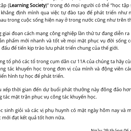
tập (
Learning Society
)” trong đó mọi người có thể “học tập 
khẳng định mình qua việc tự đào tạo để phát triển như 
au trong cuộc sống hiện nay ở trong nước cũng như trên th
rong giai đoạn cách mạng công nghiệp lần thứ tư đang diễn ra
ản phẩm mới nhanh và tốt về mọi mặt phục vụ đời sống c
đấu để tiến kịp trào lưu phát triển chung của thế giới.
ởng tổ phó các tổ trong cụm dân cư 11A của chúng ta hãy cù
ông tác khuyến học trong đơn vị của mình và động viên các
ển hình tự học để phát triển.
u xếp thời gian đến dự buổi phát thưởng này đông đảo hơ
g tác mặt trận phục vụ công tác khuyến học.
̣c sinh giỏi và các vị phụ huynh có mặt ngày hôm nay và
 mới đạt kết quả tốt hơn nữa.
Ngày 29 tháng 06 năm