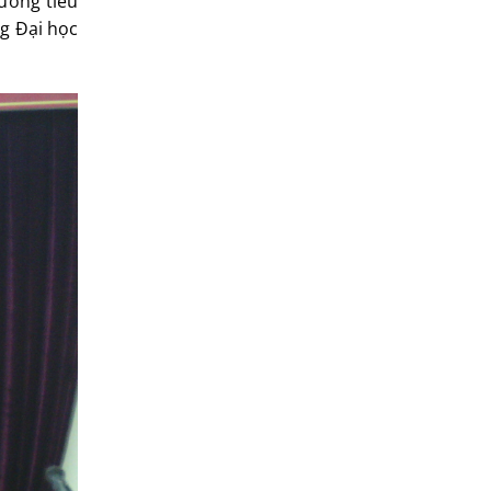
rường tiểu
ng Đại học