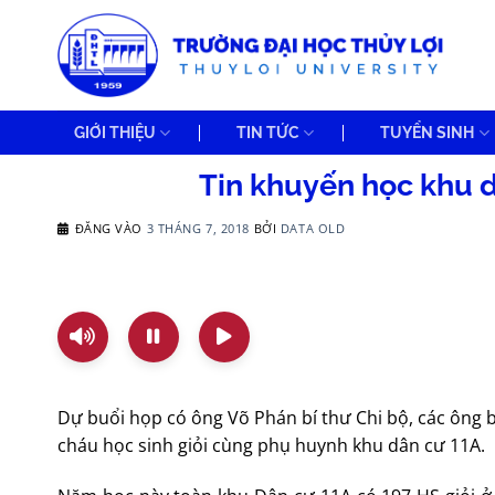
Bỏ
qua
nội
dung
GIỚI THIỆU
TIN TỨC
TUYỂN SINH
Tin khuyến học khu 
ĐĂNG VÀO
3 THÁNG 7, 2018
BỞI
DATA OLD
Dự buổi họp có ông Võ Phán bí thư Chi bộ, các ông 
cháu học sinh giỏi cùng phụ huynh khu dân cư 11A.