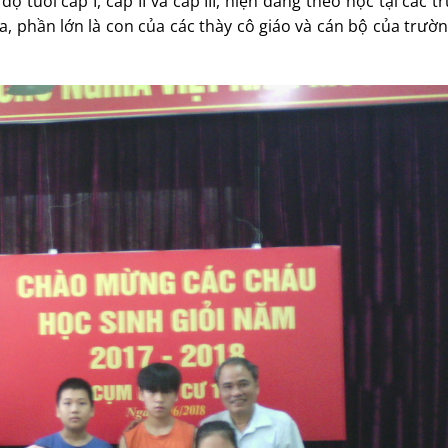
 tuổi cấp I, cấp II và cấp III, hiện đang theo học tại các t
, phần lớn là con của các thày cô giáo và cán bộ của trườ