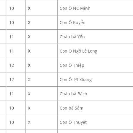
10
X
Con Ô NC Minh
10
X
Con Ô Ruyển
11
X
Cháu bà Yến
11
X
Con Ô Ngô Lê Long
12
X
Con Ô Thiệp
12
X
Con Ô PT Giang
11
X
Cháu bà Bách
10
X
Con bà Sâm
10
X
Con Ô Thuyết