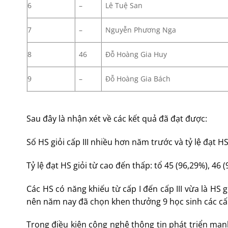
6
–
Lê Tuệ San
7
–
Nguyễn Phương Nga
8
46
Đỗ Hoàng Gia Huy
9
–
Đỗ Hoàng Gia Bách
Sau đây là nhận xét về các kết quả đã đạt được:
Số HS giỏi cấp III nhiều hơn năm trước và tỷ lệ đ
Tỷ lệ đạt HS giỏi từ cao đến thấp: tổ 45 (96,29%), 46 
Các HS có năng khiếu từ cấp I đến cấp III vừa là
nên năm nay đã chọn khen thưởng 9 học sinh các cấp
Trong điều kiện công nghệ thông tin phát triển mạnh