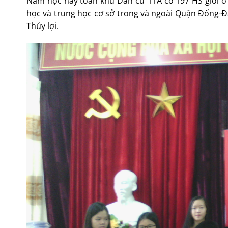
Năm học này toàn khu Dân cư 11A có 197 HS giỏi ở độ
học và trung học cơ sở trong và ngoài Quận Đống-Đa
Thủy lợi.