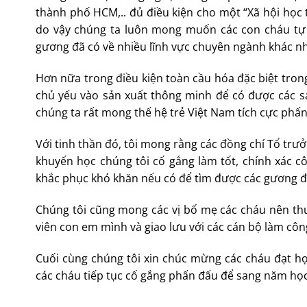
thành phố HCM,.. đủ điều kiện cho một “Xã hội học 
do vậy chúng ta luôn mong muốn các con cháu tự 
gương đã có về nhiều lĩnh vực chuyên ngành khác nh
Hơn nữa trong điều kiện toàn cầu hóa đặc biệt t
chủ yếu vào sản xuất thông minh để có được các s
chúng ta rất mong thế hệ trẻ Việt Nam tích cực phấn 
Với tinh thần đó, tôi mong rằng các đồng chí Tổ trư
khuyến học chúng tôi cố gắng làm tốt, chính xác c
khắc phục khó khăn nếu có để tìm được các gương đi
Chúng tôi cũng mong các vị bố mẹ các cháu nên th
viên con em mình và giao lưu với các cán bộ làm côn
Cuối cùng chúng tôi xin chúc mừng các cháu đạt ho
các cháu tiếp tục cố gắng phấn đấu để sang năm học