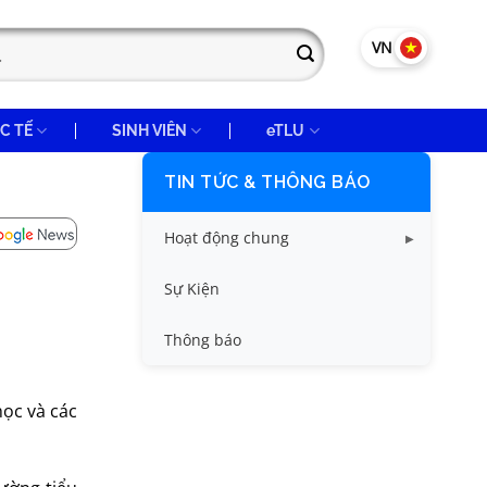
VN
EN
C TẾ
SINH VIÊN
eTLU
TIN TỨC & THÔNG BÁO
Hoạt động chung
Tin công tác sinh viên
Sự Kiện
Tin đào tạo
Thông báo
Tin KHCN và HTQT
học và các
Tin tức chung