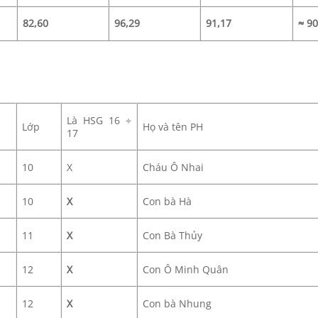
82,60
96,29
91,17
≈ 9
Là HSG 16 ÷
Lớp
Họ và tên PH
17
10
X
Cháu Ô Nhai
10
X
Con bà Hà
11
X
Con Bà Thủy
12
X
Con Ô Minh Quân
12
X
Con bà Nhung