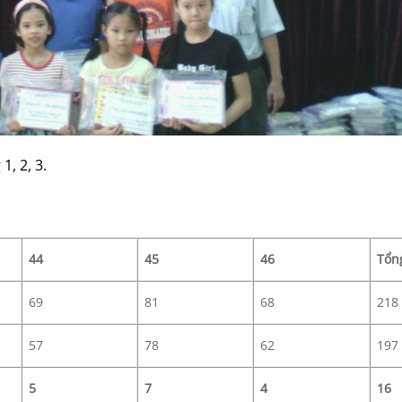
1, 2, 3.
44
45
46
Tổn
69
81
68
218
57
78
62
197
5
7
4
16