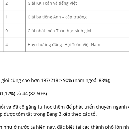
2
Giải KK Toán và tiếng Việt
1
Giải ba tiếng Anh – cấp trường
9
Giải nhất môn Toán học sinh giỏi
4
Huy chương đồng- Hội Toán Việt Nam
ạt HS giỏi cũng cao hơn 197/218 > 90% (năm ngoái 88%);
(91,17%) và 44 (82,60%).
 HS giỏi và đã cố gắng tự học thêm để phát triển chuyên ngàn
 được tóm tắt trong Bảng 3 xếp theo các tổ.
 như ở nước ta hiện nay, đặc biệt tại các thành phố lớn n