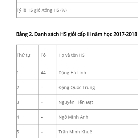
Tỷ lệ HS giỏi/tổng HS (%)
Bảng 2. Danh sách HS giỏi cấp
III
năm học 201
7-
201
8
Thứ tự
Tổ
Họ và tên HS
1
44
Đặng Hà Linh
2
–
Đặng Quốc Trung
3
–
Nguyễn Tiến Đạt
4
–
Ngô Minh Anh
5
–
Trần Minh Khuê