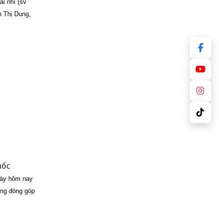
ải nhì (sv
n Thị Dung,
uốc
gày hôm nay
ững đóng góp