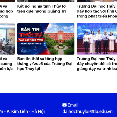
i và
Kết nối nghĩa tình Thủy lợi
Trường Đại học Thủy 
ờng hợp
trên quê hương Quảng Trị
đẩy hợp tác với tỉnh 
 công
trong phát triển khoa
thiên
công nghệ và chuyển
i và
Bản tin thời sự tổng hợp
Trường Đại học Thủy 
 cường
tháng 7/2026 của Trường Đại
đẩy chuyển đổi số tr
uồn lực
học Thủy lợi
giảng dạy và trình b
học
Email:
n - P. Kim Liên - Hà Nội
daihocthuyloi@tlu.edu.vn