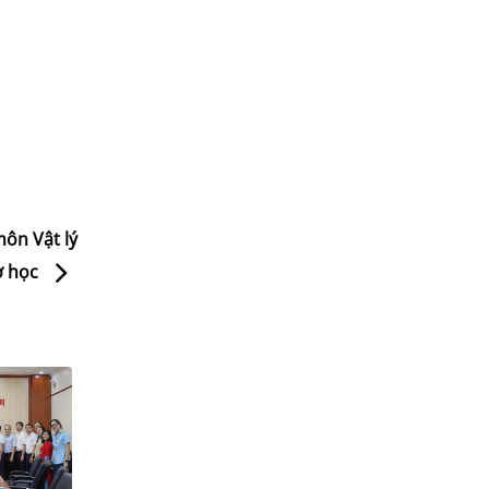
môn Vật lý
ơ học