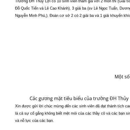
Trường ĐH Thủy Lợi có 10 sinh viên tham gia với 2 môn thi (Giải tíc
Đỗ Quốc Tiến và Lê Cao Khánh), 3 giải ba (sv Lê Ngọc Tuấn, Dươn
Nguyễn Minh Phú,). Đoàn cơ sở 2 có 2 giải ba và 1 giải khuyến kh
Một số 
Các gương mặt tiêu biểu của trường ĐH Thủy L
Xin được gửi lời chúc mừng đến các sinh viên đã đạt thành tích c
là cả sự cố gắng không biết mệt mỏi của các thầy cô và các bạn s
và nỗ lực của các bạn.