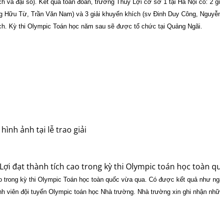
h và đại số). Kết quả toàn đoàn, trường Thủy Lợi cơ sở 1 tại Hà Nội có: 2 gi
g Hữu Từ, Trần Văn Nam) và 3 giải khuyến khích (sv Đinh Duy Công, Nguyễ
ích. Kỳ thi Olympic Toán học năm sau sẽ được tổ chức tại Quảng Ngãi.
hình ảnh tại lễ trao giải
ợi đạt thành tích cao trong kỳ thi Olympic toán học toàn q
ao trong kỳ thi Olympic Toán học toàn quốc vừa qua. Có được kết quả như n
inh viên đội tuyển Olympic toán học Nhà trường. Nhà trường xin ghi nhận nh