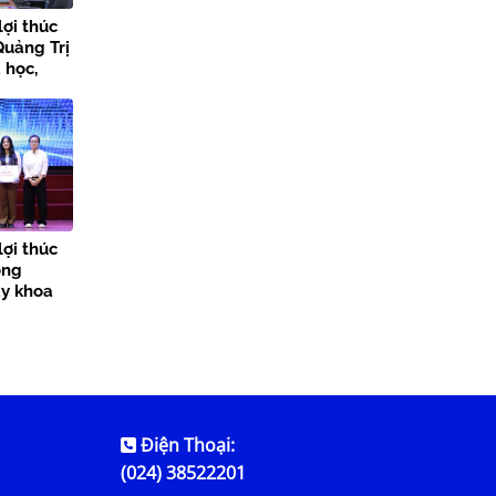
lợi thúc
Quảng Trị
 học,
 đổi số
lợi thúc
ong
ày khoa
Điện Thoại:
(024) 38522201