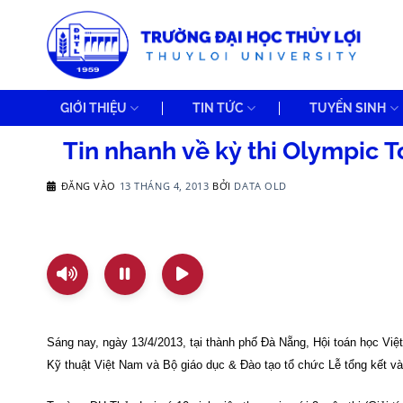
Bỏ
qua
nội
dung
GIỚI THIỆU
TIN TỨC
TUYỂN SINH
Tin nhanh về kỳ thi Olympic 
ĐĂNG VÀO
13 THÁNG 4, 2013
BỞI
DATA OLD
Sáng nay, ngày 13/4/2013, tại thành phố Đà Nẵng, Hội toán học V
Kỹ thuật Việt Nam và Bộ giáo dục & Đào tạo tổ chức Lễ tổng kết và 