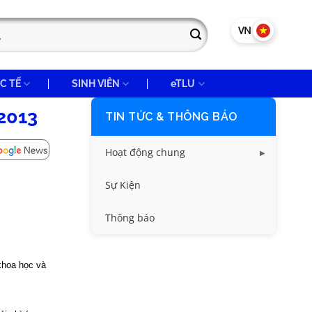
VN
EN
C TẾ
SINH VIÊN
eTLU
 2013
TIN TỨC & THÔNG BÁO
Hoạt động chung
Tin công tác sinh viên
Sự Kiện
Tin đào tạo
Thông báo
Tin KHCN và HTQT
khoa học và
Tin tức chung