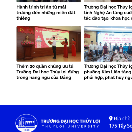
Hành trình tri ân từ mái
Trường Đại học Thủy lợ
trường đến những miền đất
tỉnh Nghệ An tăng cư
thiêng
tác đào tạo, khoa học
nghệ và phòng chống 
tai
Thêm 20 quần chúng ưu tú
Trường Đại học Thủy lợ
Trường Đại học Thủy lợi đứng
phường Kim Liên tăng
trong hàng ngũ của Đảng
phối hợp, phát huy ng
phục vụ cộng đồng
Địa chỉ:
175 Tây Sơ