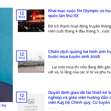
Khai mạc cuộc thi Olympic cơ họ
12
quốc lần thứ XX
Th12
Đã trở thành hoạt động truyền thốn
niên cuối tháng 4 đầu tháng 5 , cuộc 
Olympic cơ học do Bộ GD-ĐT, Hội c
và Hội...
Chiến dịch quảng bá hình ảnh t
12
trước mùa tuyển sinh 2008
Th12
Lại một mùa thi nữa đang đến gần 
vất vả, lo lắng của các sĩ tử và phụ h
nhiều nỗi băn khoăn trăn trở thường
trước...
Quyết định giao đề tài thiết kế t
12
nghiệp và giáo viên hướng dẫn 
Th12
viên K45 hệ Chính quy, Cử tuyển
 vụ