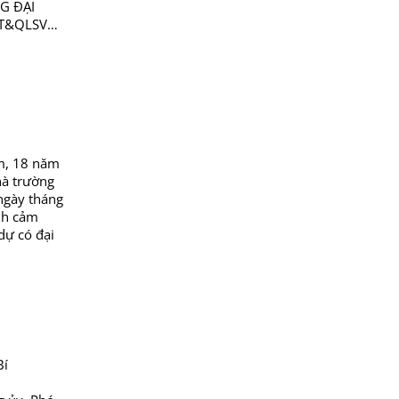
G ĐẠI
CT&QLSV
 NAM Độc
m, 18 năm
hà trường
ngày tháng
nh cảm
dự có đại
Bí