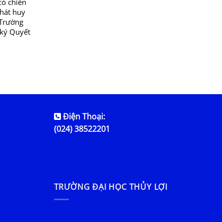
 chiến
phát huy
 Trường
 ký Quyết
Điện Thoại:
(024) 38522201
TRƯỜNG ĐẠI HỌC THỦY LỢI