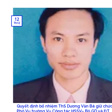
12
Th12
Quyết định bổ nhiệm ThS Dương Văn Bá giữ chức
Phó Vụ trưởng Vụ Công tác HSSV– Bộ GD và ĐT