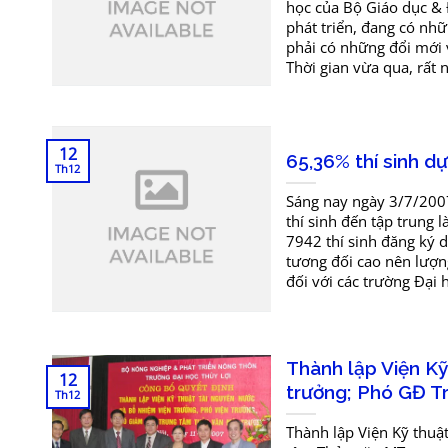
học của Bộ Giáo dục & Đ
phát triển, đang có nh
phải có những đổi mới 
Thời gian vừa qua, rất 
12
65,36% thí sinh d
Th12
Sáng nay ngày 3/7/2007,
thí sinh đến tập trung 
7942 thí sinh đăng ký d
tương đối cao nên lượng
đối với các trường Đại 
Thành lập Viện Kỹ
12
trưởng; Phó GĐ T
Th12
Thành lập Viện Kỹ thuậ