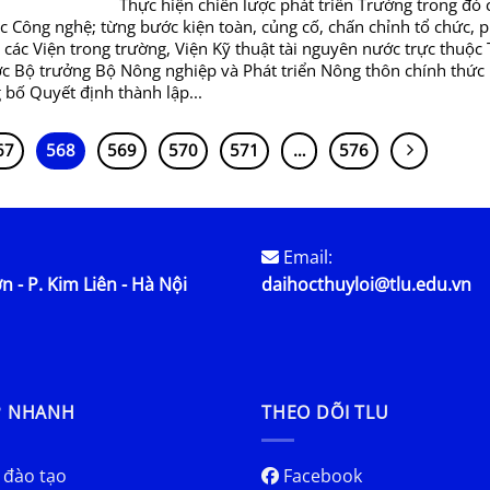
hực hiện chiến lược phát triển Trường trong đó có
c Công nghệ; từng bước kiện toàn, củng cố, chấn chỉnh tổ chức, 
 các Viện trong trường, Viện Kỹ thuật tài nguyên nước trực thuộc
ợc Bộ trưởng Bộ Nông nghiệp và Phát triển Nông thôn chính thức
 bố Quyết định thành lập...
67
568
569
570
571
…
576
Email:
n - P. Kim Liên - Hà Nội
daihocthuyloi@tlu.edu.vn
P NHANH
THEO DÕI TLU
 đào tạo
Facebook