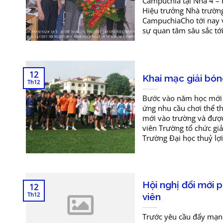
Cămpuchia tại Nhà 4 – 
Hiệu trưởng Nhà trườn
CampuchiaCho tới nay 
sự quan tâm sâu sắc tới
12
Khai mạc giải bón
Th12
Bước vào năm học mới 
ứng nhu cầu chơi thể th
mới vào trường và đượ
viên Trường tổ chức gi
Trường Đại học thuỷ lợi
Hội nghị đổi mới 
12
Th12
viên
Trước yêu cầu đẩy mạnh