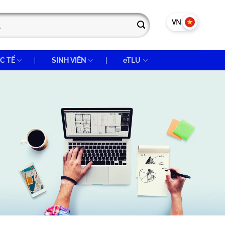
VN
EN
C TẾ
SINH VIÊN
eTLU