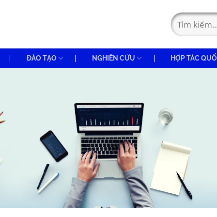
ĐÀO TẠO
NGHIÊN CỨU
HỢP TÁC QUỐ