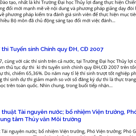
ào tạo, nhất là khi Trường Đại học Thủy lợi đang thực hiện Chiế
ững đổi mới mạnh mẽ về nội dung và phương pháp giảng dạy đòi h
về phương pháp kiểm tra đánh giá sinh viên để thực hiện mục tiê
nhiều Bộ môn đã chủ động sáng tạo đổi mới việc đánh...
ự thi Tuyến sinh Chính quy ĐH, CĐ 2007
 cùng với các thí sinh trên cả nước, tại Trường Đại học Thủy lợi
làm thủ tục dự thi kì thi tuyển sinh chính quy ĐH,CĐ 2007 trên tổ
ự thi, chiếm 65,36%. Do năm nay tỉ lệ thí sinh trượt tốt nghiệp p
 thí sinh dự thi giảm mạnh so với số đăng ký dự thi là thực trạn
học trên toàn quốc. Nhìn chung, trong buổi tiếp nhận...
 thuật Tài nguyên nước; bổ nhiệm Viện trưởng, Ph
rung tâm Thủy văn Môi trường
t Tài nguyên nước; bổ nhiệm Viện trưởng, Phó Viện trưởng; Phó 