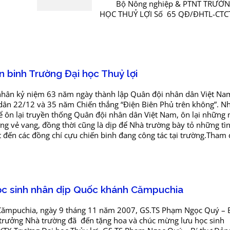
Bộ Nông nghiệp & PTNT TRƯỜN
HỌC THUỶ LỢI Số 65 QĐ/ĐHTL-CT
CỘNG HOÀ XÃ HỘI CHỦ NGHĨA VIỆT
lập – Tự do – Hạnh phúc...
 binh Trường Đại học Thuỷ lợi
n kỷ niệm 63 năm ngày thành lập Quân đội nhân dân Việt Na
dân 22/12 và 35 năm Chiến thắng “Điện Biên Phủ trên không”. N
ể ôn lại truyền thống Quân đội nhân dân Việt Nam, ôn lại những 
ng vẻ vang, đồng thời cũng là dịp để Nhà trường bày tỏ những tì
t đến các đồng chí cựu chiến binh đang công tác tại trường.Tham 
c sinh nhân dịp Quốc khánh Cămpuchia
ămpuchia, ngày 9 tháng 11 năm 2007, GS.TS Phạm Ngọc Quý – 
 trưởng Nhà trường đã đến tặng hoa và chúc mừng lưu học sinh