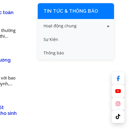
TIN TỨC & THÔNG BÁO
c toàn
Hoạt động chung
g thường
thi
Tin công tác sinh viên
Sự Kiện
ơ học VN
Tin đào tạo
Thông báo
rường
Tin KHCN và HTQT
Tin tức chung
với bao
uynh,
 trực
ốt
cho sinh