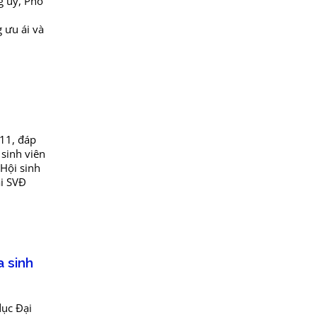
g ủy, Phó
 ưu ái và
11, đáp
 sinh viên
Hội sinh
ại SVĐ
a sinh
dục Đại