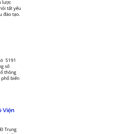
n lược
ỏi tất yếu
u đào tạo.
 có 5191
ng số
hổ thông
g phổ biến
ó Viện
GĐ Trung