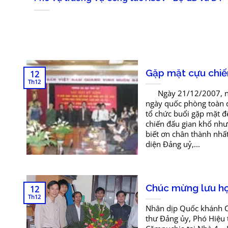
Gặp mặt cựu chiến
12
Th12
Ngày 21/12/2007, nhâ
ngày quốc phòng toàn 
tổ chức buổi gặp mặt đ
chiến đấu gian khổ như
biết ơn chân thành nhấ
diện Đảng uỷ,...
Chúc mừng lưu họ
12
Th12
Nhân dịp Quốc khánh C
thư Đảng ủy, Phó Hiệu