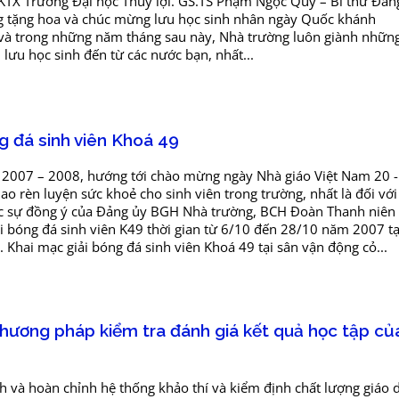
KTX Trường Đại học Thủy lợi. GS.TS Phạm Ngọc Quý – Bí thư Đản
g tặng hoa và chúc mừng lưu học sinh nhân ngày Quốc khánh
và trong những năm tháng sau này, Nhà trường luôn giành những
 lưu học sinh đến từ các nước bạn, nhất...
g đá sinh viên Khoá 49
2007 – 2008, hướng tới chào mừng ngày Nhà giáo Việt Nam 20 -
ao rèn luyện sức khoẻ cho sinh viên trong trường, nhất là đối với
c sự đồng ý của Đảng ủy BGH Nhà trường, BCH Đoàn Thanh niên 
ải bóng đá sinh viên K49 thời gian từ 6/10 đến 28/10 năm 2007 t
. Khai mạc giải bóng đá sinh viên Khoá 49 tại sân vận động cỏ...
phương pháp kiểm tra đánh giá kết quả học tập củ
 và hoàn chỉnh hệ thống khảo thí và kiểm định chất lượng giáo 