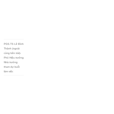
PGS.TS Lê Đình
Thành (ngoài
cùng bên trái)-
Phó Hiệu trưởng
Nhà trường
tham dự buổi
làm việc