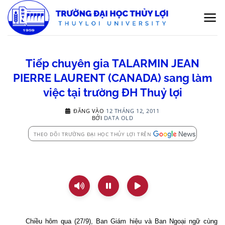
Bỏ
qua
nội
dung
Tiếp chuyên gia TALARMIN JEAN
PIERRE LAURENT (CANADA) sang làm
việc tại trường ĐH Thuỷ lợi
ĐĂNG VÀO
12 THÁNG 12, 2011
BỞI
DATA OLD
THEO DÕI TRƯỜNG ĐẠI HỌC THỦY LỢI TRÊN
Chiều hôm qua (27/9), Ban Giám hiệu và Ban Ngoại ngữ cùng