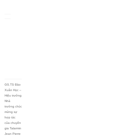
GS.TS Đào
Xuân Học –
Hiệu trưởng
Nhà
trường chúc
mừng sự
hợp tác
của chuyên
gia Talarmin
Jean Pierre