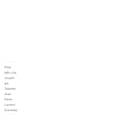
Phát
biểu của
chuyên
gia
Talarmin
Jean
Pierre
Laurent
(Canada)