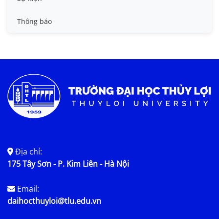
Tin đào tạo
Thông báo
Tin KHCN và HTQT
Tin tức chung
Địa chỉ:
175 Tây Sơn - P. Kim Liên - Hà Nội
Email:
daihocthuyloi@tlu.edu.vn