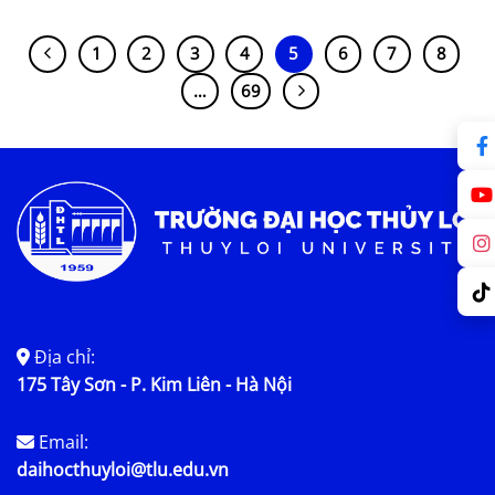
1
2
3
4
5
6
7
8
…
69
Địa chỉ:
175 Tây Sơn - P. Kim Liên - Hà Nội
Email:
daihocthuyloi@tlu.edu.vn