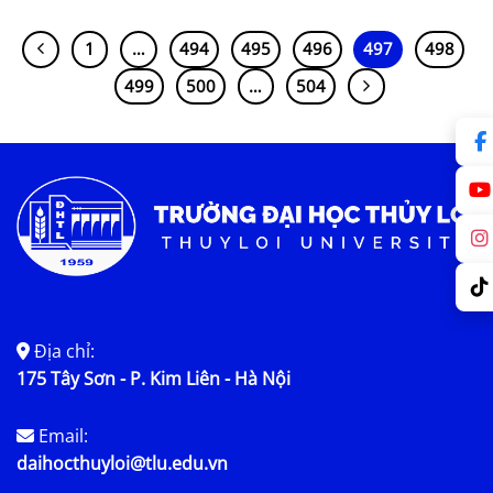
1
…
494
495
496
497
498
499
500
…
504
Địa chỉ:
175 Tây Sơn - P. Kim Liên - Hà Nội
Email:
daihocthuyloi@tlu.edu.vn