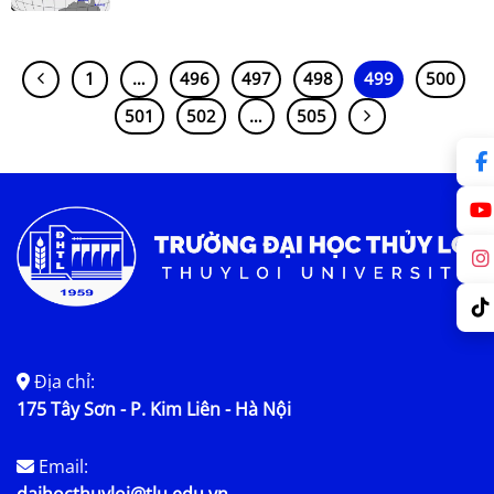
1
…
496
497
498
499
500
501
502
…
505
Địa chỉ:
175 Tây Sơn - P. Kim Liên - Hà Nội
Email:
daihocthuyloi@tlu.edu.vn