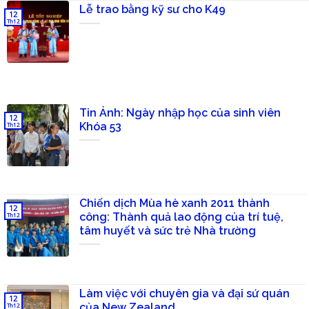
Lễ trao bằng kỹ sư cho K49
12
Th12
Tin Ảnh: Ngày nhập học của sinh viên
12
Khóa 53
Th12
Chiến dịch Mùa hè xanh 2011 thành
12
công: Thành quả lao động của trí tuệ,
Th12
tâm huyết và sức trẻ Nhà trường
Làm việc với chuyên gia và đại sứ quán
12
của New Zealand
Th12