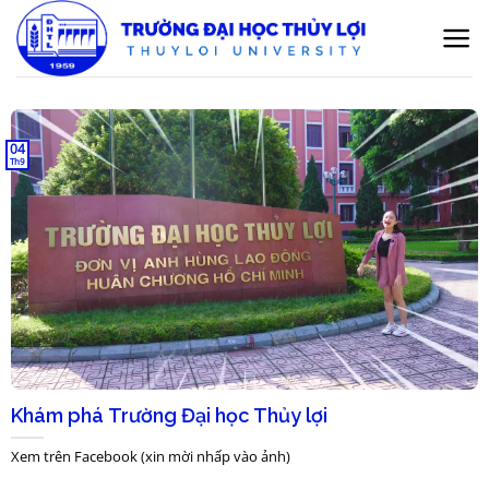
Bỏ
qua
nội
dung
04
Th9
Khám phá Trường Đại học Thủy lợi
Xem trên Facebook (xin mời nhấp vào ảnh)