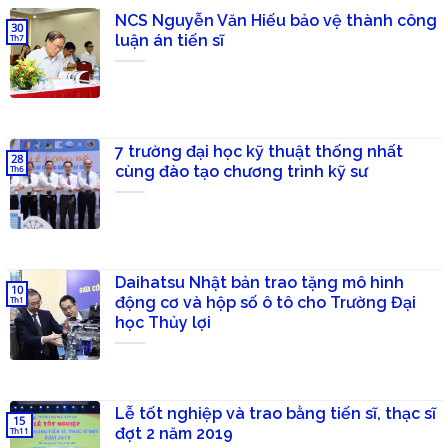
NCS Nguyễn Văn Hiếu bảo vệ thành công
30
luận án tiến sĩ
Th7
7 trường đại học kỹ thuật thống nhất
28
cùng đào tạo chương trình kỹ sư
Th6
Daihatsu Nhật bản trao tặng mô hình
10
động cơ và hộp số ô tô cho Trường Đại
Th1
học Thủy lợi
Lễ tốt nghiệp và trao bằng tiến sĩ, thạc sĩ
15
đợt 2 năm 2019
Th11