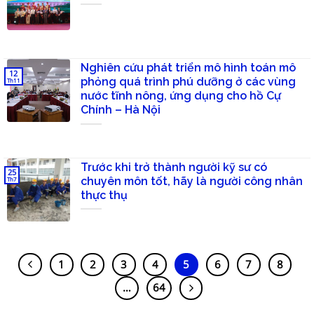
Nghiên cứu phát triển mô hình toán mô
12
phỏng quá trình phú dưỡng ở các vùng
Th11
nước tĩnh nông, ứng dụng cho hồ Cự
Chính – Hà Nội
Trước khi trở thành người kỹ sư có
25
chuyên môn tốt, hãy là người công nhân
Th7
thực thụ
1
2
3
4
5
6
7
8
…
64