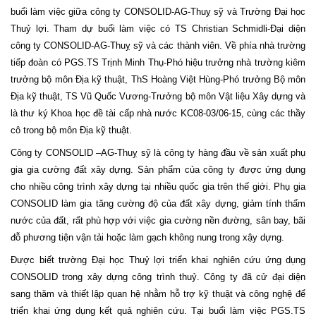
buổi làm việc giữa công ty CONSOLID-AG-Thuỵ sỹ và Trường Đại học
Thuỷ lợi. Tham dự buổi làm việc có TS Christian Schmidli-Đại diện
công ty CONSOLID-AG-Thuỵ sỹ và các thành viên. Về phía nhà trường
tiếp đoàn có PGS.TS Trịnh Minh Thụ-Phó hiệu trưởng nhà trường kiêm
trưởng bộ môn Địa kỹ thuật, ThS Hoàng Việt Hùng-Phó trưởng Bộ môn
Địa kỹ thuật, TS Vũ Quốc Vương-Trưởng bộ môn Vật liệu Xây dựng và
là thư ký Khoa học đề tài cấp nhà nước KC08-03/06-15, cùng các thầy
cô trong bộ môn Địa kỹ thuật.
Công ty CONSOLID –AG-Thuỵ sỹ là công ty hàng đầu về sản xuất phụ
gia gia cường đất xây dựng. Sản phẩm của công ty được ứng dụng
cho nhiều công trình xây dựng tại nhiều quốc gia trên thế giới. Phụ gia
CONSOLID làm gia tăng cường độ của đất xây dựng, giảm tính thấm
nước của đất, rất phù hợp với việc gia cường nền đường, sân bay, bãi
đỗ phương tiện vận tải hoặc làm gạch không nung trong xậy dựng.
Được biết trường Đại học Thuỷ lợi triển khai nghiên cứu ứng dụng
CONSOLID trong xây dựng công trình thuỷ. Công ty đã cử đại diện
sang thăm và thiết lập quan hệ nhằm hỗ trợ kỹ thuật và công nghệ để
triển khai ứng dụng kết quả nghiên cứu. Tại buổi làm việc PGS.TS