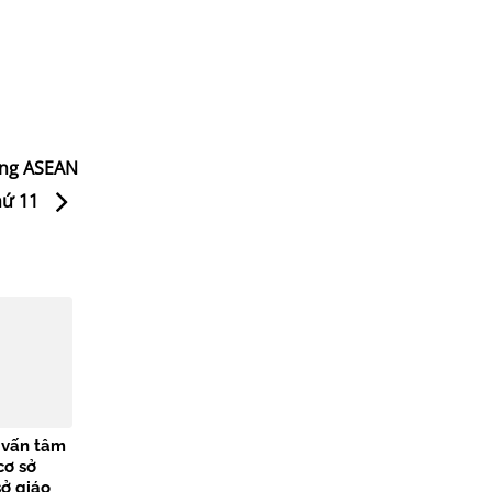
ởng ASEAN
thứ 11
ư vấn tâm
cơ sở
sở giáo