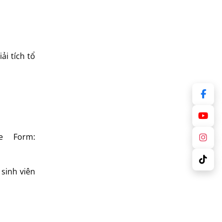
ải tích tổ
e Form:
sinh viên