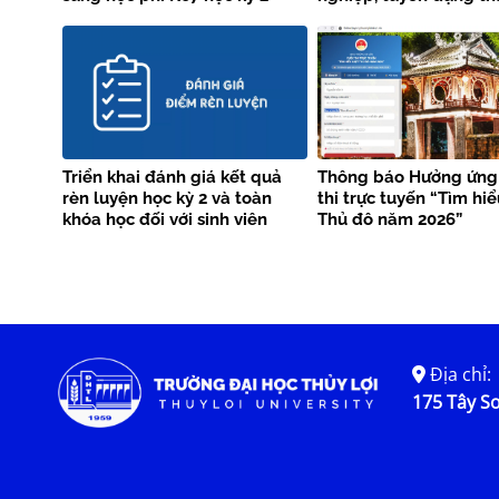
năm học 2025 – 2026
năm 2026 giữa Trường
Thủy lợi và Vieclam24
Triển khai đánh giá kết quả
Thông báo Hưởng ứng
rèn luyện học kỳ 2 và toàn
thi trực tuyến “Tìm hi
khóa học đối với sinh viên
Thủ đô năm 2026”
chính quy làm tốt nghiệp tại
học kỳ 2 năm học 2025-2026
Địa chỉ:
175 Tây Sơ