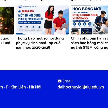
 Đại học
(năm 2025)
dục nghề nghiệp
h
 cuộc
Thông báo một số nội dung
Chính phủ ban hành 
ểu Luật
phục vụ sinh hoạt lớp cuối
sách học bổng mới c
năm học 2025–2026
ngành STEM, công ng
lược từ năm 2026
Email:
n - P. Kim Liên - Hà Nội
daihocthuyloi@tlu.edu.vn