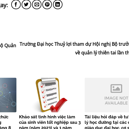
Trường Đại học Thuỷ lợi tham dự Hội nghị Bộ trư
Bộ Quản
về quản lý thiên tai lần 
chức
Khảo sát tình hình việc làm
Tài liệu hỏi đáp về t
g
của sinh viên tốt nghiệp sau 3
lý học đường tại các 
áng 8
năm (năm 2023) và 1 năm
giáo dục đại học, cơ 