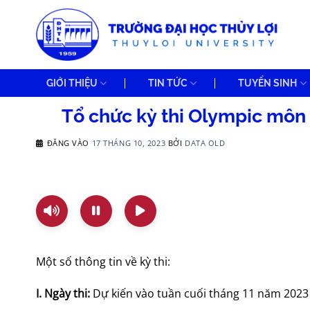
Bỏ
qua
nội
dung
GIỚI THIỆU
TIN TỨC
TUYỂN SINH
Tổ chức kỳ thi Olympic môn
ĐĂNG VÀO
17 THÁNG 10, 2023
BỞI
DATA OLD
Một số thông tin về kỳ thi:
I. Ngày thi:
Dự kiến vào tuần cuối tháng 11 năm 2023 