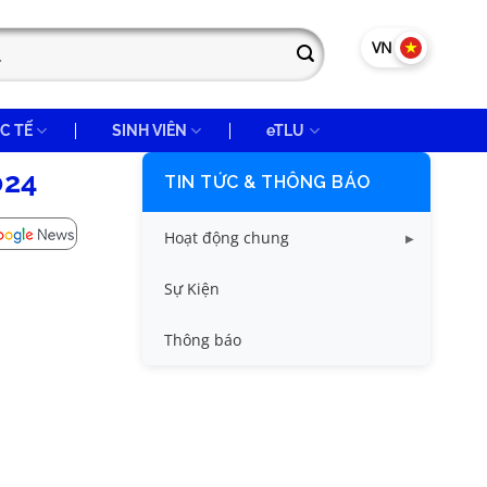
VN
EN
C TẾ
SINH VIÊN
eTLU
024
TIN TỨC & THÔNG BÁO
Hoạt động chung
Tin công tác sinh viên
Sự Kiện
Tin đào tạo
Thông báo
Tin KHCN và HTQT
Tin tức chung