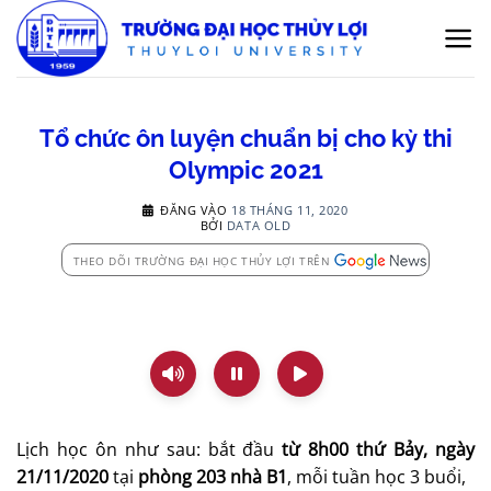
Bỏ
qua
nội
dung
Tổ chức ôn luyện chuẩn bị cho kỳ thi
Olympic 2021
ĐĂNG VÀO
18 THÁNG 11, 2020
BỞI
DATA OLD
THEO DÕI TRƯỜNG ĐẠI HỌC THỦY LỢI TRÊN
Lịch học ôn như sau: bắt đầu
từ 8h00 thứ Bảy, ngày
21/11/2020
tại
phòng 203
nhà B1
, mỗi tuần học 3 buổi,