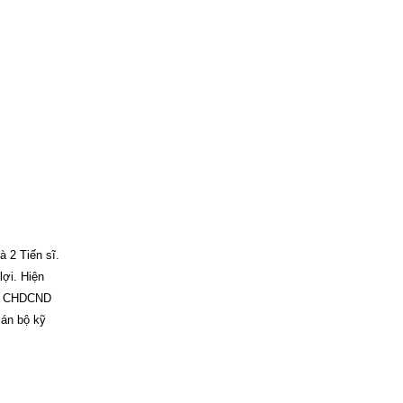
 2 Tiến sĩ.
ợi. Hiện
ước CHDCND
cán bộ kỹ