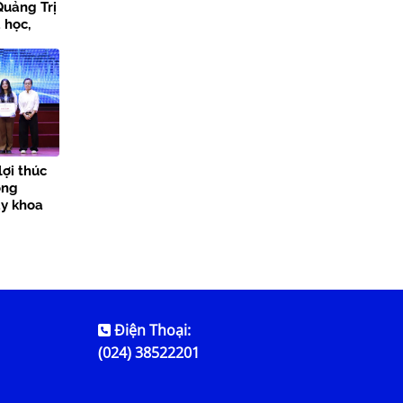
Quảng Trị
 học,
 đổi số
lợi thúc
ong
ày khoa
Điện Thoại:
(024) 38522201