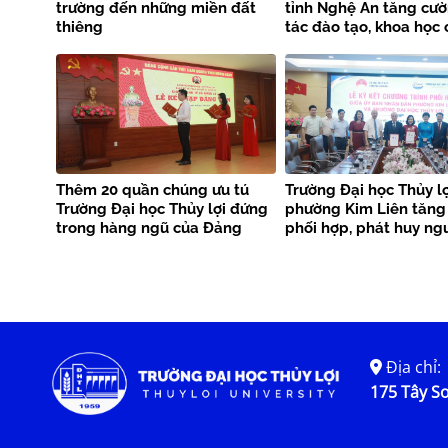
trường đến những miền đất
tỉnh Nghệ An tăng cư
thiêng
tác đào tạo, khoa học
nghệ và phòng chống 
tai
Thêm 20 quần chúng ưu tú
Trường Đại học Thủy lợ
Trường Đại học Thủy lợi đứng
phường Kim Liên tăng
trong hàng ngũ của Đảng
phối hợp, phát huy ng
phục vụ cộng đồng
Địa chỉ:
175 Tây Sơ