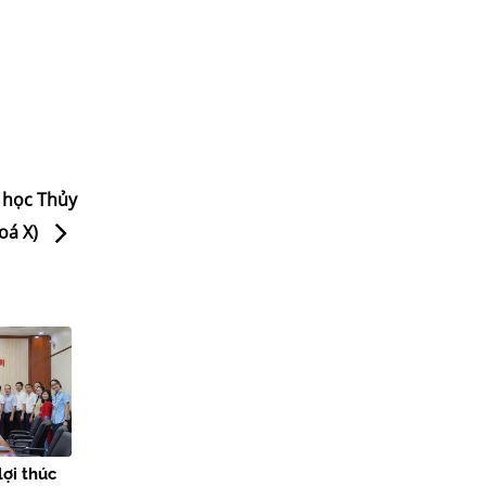
 học Thủy
hoá X)
lợi thúc