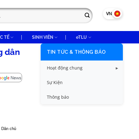
VN
EN
C TẾ
SINH VIÊN
eTLU
g dân
TIN TỨC & THÔNG BÁO
Hoạt động chung
Tin công tác sinh viên
Sự Kiện
Tin đào tạo
Thông báo
Tin KHCN và HTQT
Tin tức chung
à Dân chủ