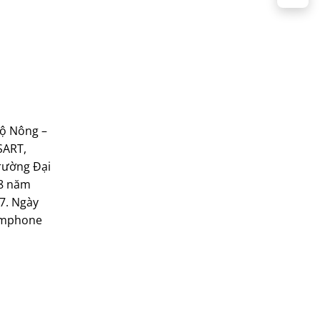
Bộ Nông –
SART,
rường Đại
 8 năm
7. Ngày
Somphone