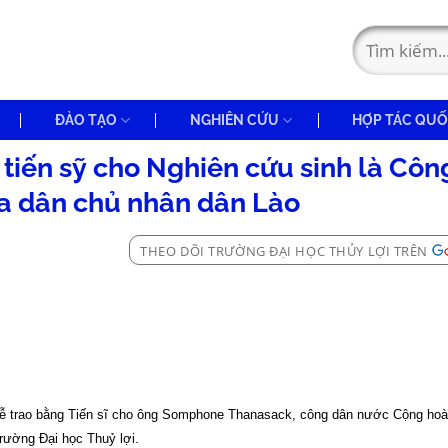
ĐÀO TẠO
NGHIÊN CỨU
HỢP TÁC QUỐ
 tiến sỹ cho Nghiên cứu sinh là Côn
a dân chủ nhân dân Lào
THEO DÕI TRƯỜNG ĐẠI HỌC THỦY LỢI TRÊN
Lễ trao bằng Tiến sĩ cho ông Somphone Thanasack, công dân nước Cộng ho
rường Đại học Thuỷ lợi.