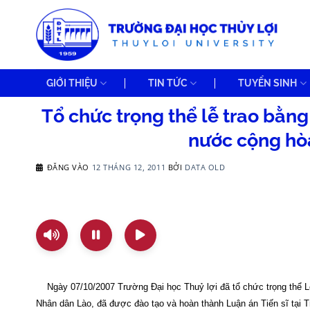
Bỏ
qua
nội
dung
GIỚI THIỆU
TIN TỨC
TUYỂN SINH
Tổ chức trọng thể lễ trao bằng
nước cộng hò
ĐĂNG VÀO
12 THÁNG 12, 2011
BỞI
DATA OLD
Ngày 07/10/2007 Trường Đại học Thuỷ lợi đã tổ chức trọng thể 
Nhân dân Lào, đã được đào tạo và hoàn thành Luận án Tiến sĩ tại T