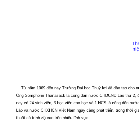
Th
ni
Từ năm 1969 đến nay Trường Đại học Thuỷ lợi đã đào tạo cho nước
Ông Somphone Thanasack là công dân nước CHDCND Lào thứ 2, được
nay có 24 sinh viên, 3 học viên cao học và 1 NCS là công dân n
Lào và nước CHXHCN Việt Nam ngày càng phát triển, trong thời gian
thuật có trình độ cao trên nhiều lĩnh vực.