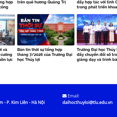
ờng hợp
trên quê hương Quảng Trị
đẩy hợp tác với tỉnh 
 công
trong phát triển khoa
thiên
công nghệ và chuyển
i và
Bản tin thời sự tổng hợp
Trường Đại học Thủy 
 cường
tháng 7/2026 của Trường Đại
đẩy chuyển đổi số tr
uồn lực
học Thủy lợi
giảng dạy và trình b
học
Email:
n - P. Kim Liên - Hà Nội
daihocthuyloi@tlu.edu.vn