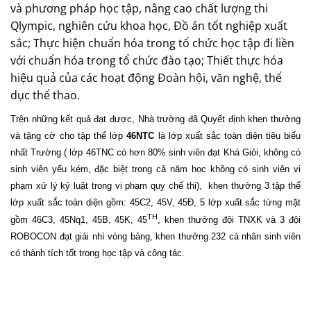
và phương pháp học tập, nâng cao chất lượng thi
Qlympic, nghiên cứu khoa học, Đồ án tốt nghiệp xuất
sắc; Thực hiện chuẩn hóa trong tổ chức học tập đi liền
với chuẩn hóa trong tổ chức đào tạo; Thiết thực hóa
hiệu quả của các hoạt động Đoàn hội, văn nghệ, thể
dục thể thao.
Trên những kết quả đạt được, Nhà trường đã Quyết định khen thưởng
và tặng cờ cho tập thể lớp
46NTC
là lớp xuất sắc toàn diện tiêu biểu
nhất Trường ( lớp 46TNC có hơn 80% sinh viên đạt Khá Giỏi, không có
sinh viên yếu kém, đặc biệt trong cả năm học không có sinh viên vi
phạm xử lý kỷ luật trong vi phạm quy chế thi),
khen thưởng 3 tập thể
lớp xuất sắc toàn diện gồm: 45C2, 45V, 45Đ, 5 lớp xuất sắc từng mặt
TH
gồm 46C3, 45Nq1, 45B, 45K, 45
, khen thưởng đội TNXK và 3 đội
ROBOCON đạt giải nhì vòng bảng, khen thưởng 232 cá nhân sinh viên
có thành tích tốt trong học tập và công tác.