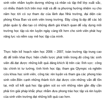
sinh viên nhằm tuyên dương những cá nhân và tập thể lớp xuất sắc,
có nhiều thành tích trên mọi mặt và đề ra phương hướng nhiệm vụ cho
năm học tới có sự tham dự của lãnh đạo Nhà trường, đại diện các
phòng Khoa Ban và sinh viên trong trường. Đây cũng là dịp để các bộ
phận quản lý đào tạo có những đánh giá khách quan để xây dựng môi
trường học tập và rèn luyện ngày càng tốt hơn cho sinh viên phát huy
năng lực và niềm say mê học tập của mình.
Thực hiện kế hoạch năm học 2006 – 2007, toàn trường tập trung cao
độ để triển khai thực hiện chiến lược phát triển trong đó công tác sinh
viên đã đạt được những kết quả đáng khích lệ trên các lĩnh vực: công
tác chính trị tư tưởng, tình hình học tập, tham gia Qlympic và nghiên
cứu khoa học sinh viên, công tác rèn luyện và tham gia các phong trào
sinh viên.Bên cạnh những thành tích đạt được còn những vấn đề tồn
tại, một số kết quả học tập giảm sút so với những năm gần đây cần
phải tìm giải pháp khắc phục nhằm đưa phong trào học tập và rèn luyện
của sinh viên trường đạt những kết quả cao hơn.