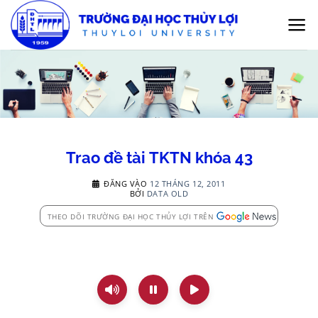
Bỏ
qua
nội
dung
Trao đề tài TKTN khóa 43
ĐĂNG VÀO
12 THÁNG 12, 2011
BỞI
DATA OLD
THEO DÕI TRƯỜNG ĐẠI HỌC THỦY LỢI TRÊN