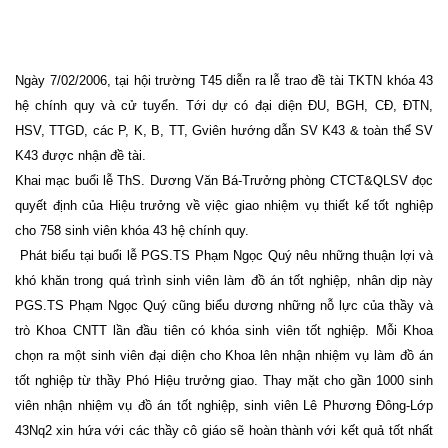
Ngày 7/02/2006, tại hội trường T45 diễn ra lễ trao đề tài TKTN khóa 43
hệ chính quy và cử tuyển. Tới dự có đại diện ĐU, BGH, CĐ, ĐTN,
HSV, TTGD, các P, K, B, TT, Gviên hướng dẫn SV K43 & toàn thể SV
K43 được nhận đề tài.
Khai mạc buổi lễ ThS. Dương Văn Bá-Trưởng phòng CTCT&QLSV đọc
quyết định của Hiệu trưởng về việc giao nhiệm vụ thiết kế tốt nghiệp
cho 758 sinh viên khóa 43 hệ chính quy.
Phát biểu tại buổi lễ PGS.TS Phạm Ngọc Quý nêu những thuận lợi và
khó khăn trong quá trình sinh viên làm đồ án tốt nghiệp, nhân dịp này
PGS.TS Phạm Ngọc Quý cũng biểu dương những nỗ lực của thầy và
trò Khoa CNTT lần đầu tiên có khóa sinh viên tốt nghiệp. Mỗi Khoa
chọn ra một sinh viên đại diện cho Khoa lên nhận nhiệm vụ làm đồ án
tốt nghiệp từ thầy Phó Hiệu trưởng giao. Thay mặt cho gần 1000 sinh
viên nhận nhiệm vụ đồ án tốt nghiệp, sinh viên Lê Phương Đông-Lớp
43Nq2 xin hứa với các thầy cô giáo sẽ hoàn thành với kết quả tốt nhất