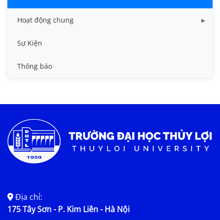
Hoạt động chung
Tin công tác sinh viên
Sự Kiện
Tin đào tạo
Thông báo
Tin KHCN và HTQT
Tin tức chung
Địa chỉ:
175 Tây Sơn - P. Kim Liên - Hà Nội