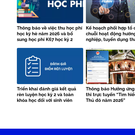
Thông báo về việc thu học phí
Kế hoạch phối hợp tổ 
học kỳ hè năm 2026 và bổ
chuỗi hoạt động hướn
sung học phí K67 học kỳ 2
nghiệp, tuyển dụng th
năm học 2025 – 2026
năm 2026 giữa Trường
Thủy lợi và Vieclam24
Triển khai đánh giá kết quả
Thông báo Hưởng ứng
rèn luyện học kỳ 2 và toàn
thi trực tuyến “Tìm hi
khóa học đối với sinh viên
Thủ đô năm 2026”
chính quy làm tốt nghiệp tại
học kỳ 2 năm học 2025-2026