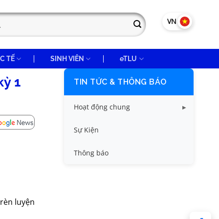
VN
EN
C TẾ
SINH VIÊN
eTLU
TIN TỨC & THÔNG BÁO
Hoạt động chung
Tin công tác sinh viên
Sự Kiện
Tin đào tạo
Thông báo
Tin KHCN và HTQT
Tin tức chung
 rèn luyện