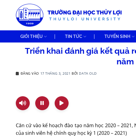
Bỏ
qua
nội
dung
GIỚI THIỆU
TIN TỨC
TUYỂN SINH
Triển khai đánh giá kết quả rèn l
năm 
ĐĂNG VÀO
17 THÁNG 3, 2021
BỞI
DATA OLD
Căn cứ vào kế hoạch đào tạo năm học 2020 – 2021, N
của sinh viên hệ chính quy học kỳ 1 (2020 – 2021)