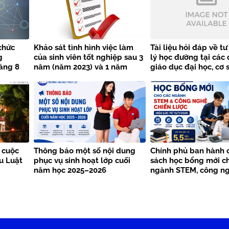
chức
Khảo sát tình hình việc làm
Tài liệu hỏi đáp về t
g
của sinh viên tốt nghiệp sau 3
lý học đường tại các 
áng 8
năm (năm 2023) và 1 năm
giáo dục đại học, cơ 
 Đại học
(năm 2025)
dục nghề nghiệp
h
 cuộc
Thông báo một số nội dung
Chính phủ ban hành 
ểu Luật
phục vụ sinh hoạt lớp cuối
sách học bổng mới c
năm học 2025–2026
ngành STEM, công ng
lược từ năm 2026