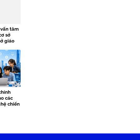
ư vấn tâm
cơ sở
sở giáo
chính
ho các
hệ chiến