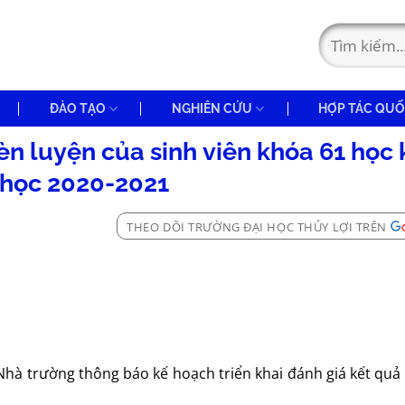
ĐÀO TẠO
NGHIÊN CỨU
HỢP TÁC QUỐ
uyện của sinh viên khóa 61 học kỳ 1
học 2020-2021
THEO DÕI TRƯỜNG ĐẠI HỌC THỦY LỢI TRÊN
hà trường thông báo kế hoạch triển khai đánh giá kết quả