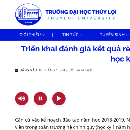
Bỏ
qua
nội
dung
GIỚI THIỆU
TIN TỨC
TUYỂN SINH
Triển khai đánh giá kết quả r
học k
ĐĂNG VÀO
10 THÁNG 1, 2019
BỞI
DATA OLD
Căn cứ vào kế hoạch đào tạo năm học 2018-2019, Nh
viên trong toàn trường hệ chính quy (học kỳ 1 năm họ