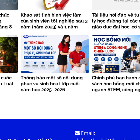
chức
Khảo sát tình hình việc làm
Tài liệu hỏi đáp về t
g
của sinh viên tốt nghiệp sau 3
lý học đường tại các 
áng 8
năm (năm 2023) và 1 năm
giáo dục đại học, cơ 
 Đại học
(năm 2025)
dục nghề nghiệp
h
 cuộc
Thông báo một số nội dung
Chính phủ ban hành 
ểu Luật
phục vụ sinh hoạt lớp cuối
sách học bổng mới c
năm học 2025–2026
ngành STEM, công ng
lược từ năm 2026
Email: