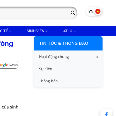
VN
EN
C TẾ
SINH VIÊN
eTLU
rường
TIN TỨC & THÔNG BÁO
Hoạt động chung
Tin công tác sinh viên
Sự Kiện
Tin đào tạo
Thông báo
Tin KHCN và HTQT
Tin tức chung
 của sinh