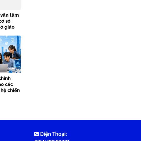
ư vấn tâm
cơ sở
sở giáo
chính
ho các
hệ chiến
Điện Thoại: