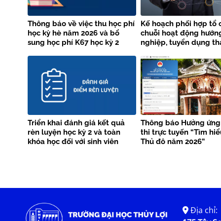
Thông báo về việc thu học phí
Kế hoạch phối hợp tổ 
học kỳ hè năm 2026 và bổ
chuỗi hoạt động hướn
sung học phí K67 học kỳ 2
nghiệp, tuyển dụng th
năm học 2025 – 2026
năm 2026 giữa Trường
Thủy lợi và Vieclam24
Triển khai đánh giá kết quả
Thông báo Hưởng ứng
rèn luyện học kỳ 2 và toàn
thi trực tuyến “Tìm hi
khóa học đối với sinh viên
Thủ đô năm 2026”
chính quy làm tốt nghiệp tại
học kỳ 2 năm học 2025-2026
Địa chỉ: