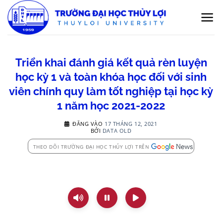
Bỏ
qua
nội
dung
Triển khai đánh giá kết quả rèn luyện
học kỳ 1 và toàn khóa học đối với sinh
viên chính quy làm tốt nghiệp tại học kỳ
1 năm học 2021-2022
ĐĂNG VÀO
17 THÁNG 12, 2021
BỞI
DATA OLD
THEO DÕI TRƯỜNG ĐẠI HỌC THỦY LỢI TRÊN