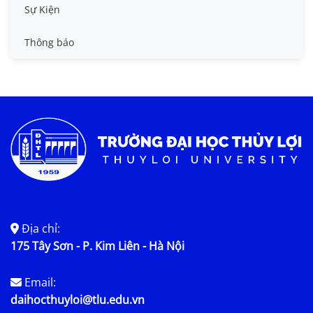
Tin công tác sinh viên
Sự Kiện
Tin đào tạo
Thông báo
Tin KHCN và HTQT
Tin tức chung
Địa chỉ:
175 Tây Sơn - P. Kim Liên - Hà Nội
Email:
daihocthuyloi@tlu.edu.vn