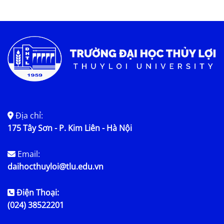
Tin KHCN và HTQT
Tin tức chung
Địa chỉ:
175 Tây Sơn - P. Kim Liên - Hà Nội
Email:
daihocthuyloi@tlu.edu.vn
Điện Thoại:
(024) 38522201