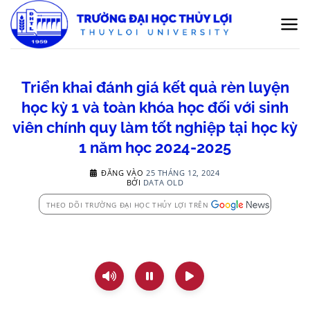
Bỏ
qua
nội
dung
Triển khai đánh giá kết quả rèn luyện
học kỳ 1 và toàn khóa học đối với sinh
viên chính quy làm tốt nghiệp tại học kỳ
1 năm học 2024-2025
ĐĂNG VÀO
25 THÁNG 12, 2024
BỞI
DATA OLD
THEO DÕI TRƯỜNG ĐẠI HỌC THỦY LỢI TRÊN