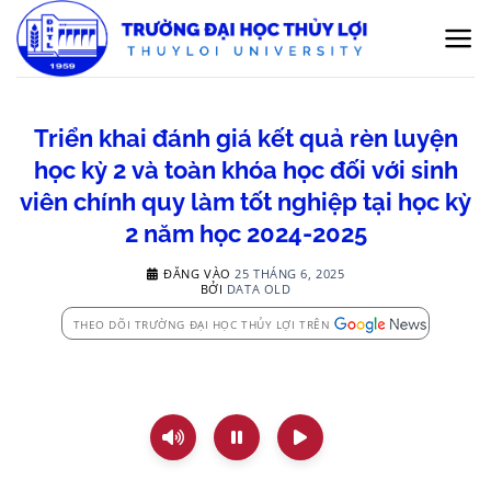
Bỏ
qua
nội
dung
Triển khai đánh giá kết quả rèn luyện
học kỳ 2 và toàn khóa học đối với sinh
viên chính quy làm tốt nghiệp tại học kỳ
2 năm học 2024-2025
ĐĂNG VÀO
25 THÁNG 6, 2025
BỞI
DATA OLD
THEO DÕI TRƯỜNG ĐẠI HỌC THỦY LỢI TRÊN