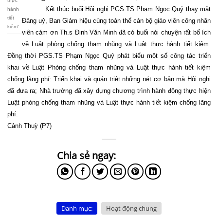
thực
Kết thúc buổi Hội nghị PGS.TS Phạm Ngọc Quý thay mặt
hành
tiết
Đảng uỷ, Ban Giám hiệu cùng toàn thể cán bộ giáo viên công nhân
kiệm”
viên cám ơn Th.s Đinh Văn Minh đã có buổi nói chuyện rất bổ ích
về Luật phòng chống tham nhũng và Luật thực hành tiết kiệm.
Đồng thời PGS.TS Phạm Ngọc Quý phát biểu một số công tác triển
khai về Luật Phòng chống tham nhũng và Luật thực hành tiết kiệm
chống lãng phí: Triển khai và quán triệt những nét cơ bản mà Hội nghị
đã đưa ra; Nhà trường đã xây dựng chương trình hành động thực hiện
Luật phòng chống tham nhũng và Luật thực hành tiết kiệm chống lãng
phí.
Cảnh Thuỳ (P7)
Danh mục:
Hoạt động chung