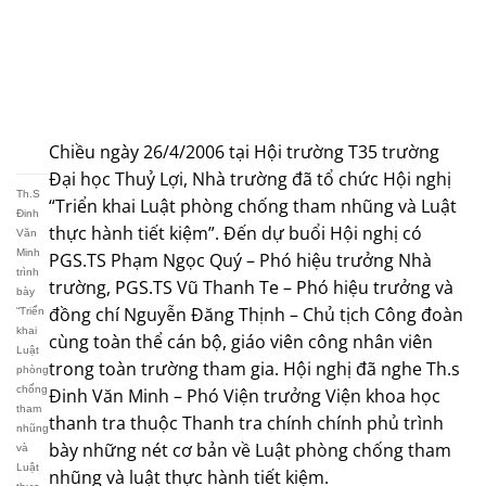
Chiều ngày 26/4/2006 tại Hội trường T35 trường
Đại học Thuỷ Lợi, Nhà trường đã tổ chức Hội nghị
Th.S
“Triển khai Luật phòng chống tham nhũng và Luật
Đinh
thực hành tiết kiệm”. Đến dự buổi Hội nghị có
Văn
Minh
PGS.TS Phạm Ngọc Quý – Phó hiệu trưởng Nhà
trình
trường, PGS.TS Vũ Thanh Te – Phó hiệu trưởng và
bày
đồng chí Nguyễn Đăng Thịnh – Chủ tịch Công đoàn
“Triển
khai
cùng toàn thể cán bộ, giáo viên công nhân viên
Luật
trong toàn trường tham gia. Hội nghị đã nghe Th.s
phòng
chống
Đinh Văn Minh – Phó Viện trưởng Viện khoa học
tham
thanh tra thuộc Thanh tra chính chính phủ trình
nhũng
bày những nét cơ bản về Luật phòng chống tham
và
Luật
nhũng và luật thực hành tiết kiệm.