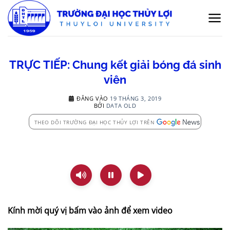
Bỏ
qua
nội
dung
TRỰC TIẾP: Chung kết giải bóng đá sinh
viên
ĐĂNG VÀO
19 THÁNG 3, 2019
BỞI
DATA OLD
THEO DÕI TRƯỜNG ĐẠI HỌC THỦY LỢI TRÊN
Kính mời quý vị bấm vào ảnh để xem video