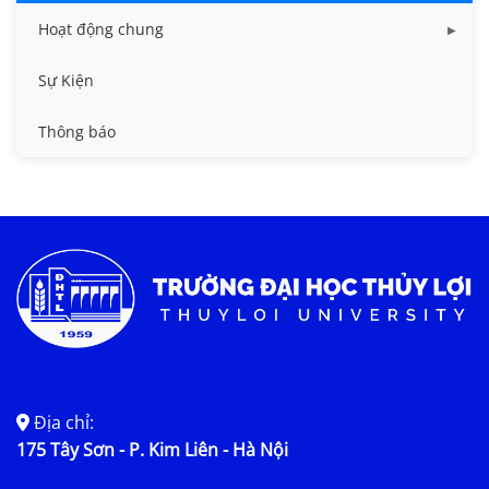
Hoạt động chung
Tin công tác sinh viên
Sự Kiện
Tin đào tạo
Thông báo
Tin KHCN và HTQT
Tin tức chung
Địa chỉ:
175 Tây Sơn - P. Kim Liên - Hà Nội