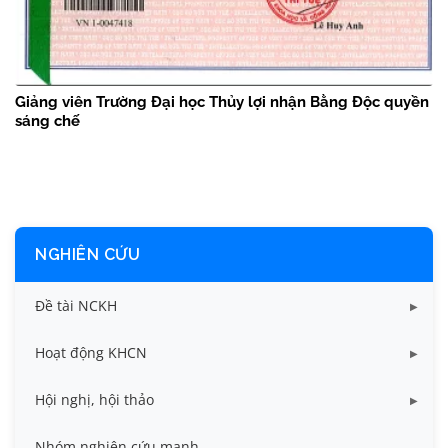
Giảng viên Trường Đại học Thủy lợi nhận Bằng Độc quyền
sáng chế
NGHIÊN CỨU
Đề tài NCKH
Dữ liệu Đề tài cấp Bộ
Hoạt động KHCN
Dữ liệu Đề tài cấp Cơ sở
Công bố khoa học
Hội nghị, hội thảo
Đề tài cấp Bộ, Thành phố
Hội nghị khoa học thường niên
Nhóm nghiên cứu mạnh