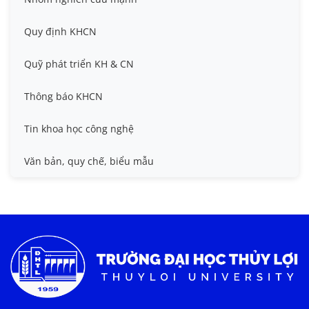
Đề tài cấp cơ sở
Hội nghị Khoa học sinh viên
Quy định KHCN
Đề tài cấp Nhà nước, Quỹ Nafosted, Nghị định thư
Hội nghị quốc tế và hội nghị khác
Quỹ phát triển KH & CN
Sở hữu trí tuệ
Thông báo KHCN
Thông tin ứng viên GS/PGS
Tin khoa học công nghệ
Tiêu chuẩn, quy chuẩn
Văn bản, quy chế, biểu mẫu