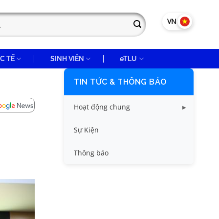
VN
EN
C TẾ
SINH VIÊN
eTLU
TIN TỨC & THÔNG BÁO
Hoạt động chung
Tin công tác sinh viên
Sự Kiện
Tin đào tạo
Thông báo
Tin KHCN và HTQT
Tin tức chung