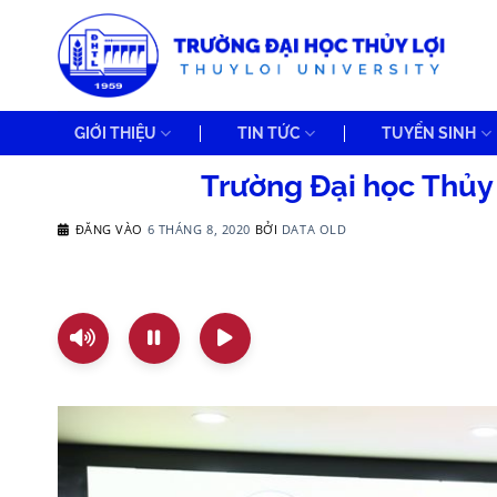
Bỏ
qua
nội
dung
GIỚI THIỆU
TIN TỨC
TUYỂN SINH
Trường Đại học Thủy 
ĐĂNG VÀO
6 THÁNG 8, 2020
BỞI
DATA OLD