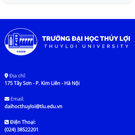
Tin KHCN và HTQT
Tin tức chung
Địa chỉ:
175 Tây Sơn - P. Kim Liên - Hà Nội
Email:
daihocthuyloi@tlu.edu.vn
Điện Thoại:
(024) 38522201