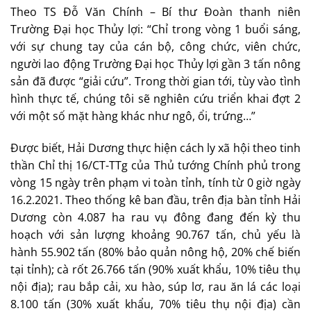
Theo TS Đỗ Văn Chính – Bí thư Đoàn thanh niên
Trường Đại học Thủy lợi: “Chỉ trong vòng 1 buổi sáng,
với sự chung tay của cán bộ, công chức, viên chức,
người lao động Trường Đại học Thủy lợi gần 3 tấn nông
sản đã được “giải cứu”. Trong thời gian tới, tùy vào tình
hình thực tế, chúng tôi sẽ nghiên cứu triển khai đợt 2
với một số mặt hàng khác như ngô, ổi, trứng…”
Được biết, Hải Dương thực hiện cách ly xã hội theo tinh
thần Chỉ thị 16/CT-TTg của Thủ tướng Chính phủ trong
vòng 15 ngày trên phạm vi toàn tỉnh, tính từ 0 giờ ngày
16.2.2021. Theo thống kê ban đầu, trên địa bàn tỉnh Hải
Dương còn 4.087 ha rau vụ đông đang đến kỳ thu
hoạch với sản lượng khoảng 90.767 tấn, chủ yếu là
hành 55.902 tấn (80% bảo quản nông hộ, 20% chế biến
tại tỉnh); cà rốt 26.766 tấn (90% xuất khẩu, 10% tiêu thụ
nội địa); rau bắp cải, xu hào, súp lơ, rau ăn lá các loại
8.100 tấn (30% xuất khẩu, 70% tiêu thụ nội địa) cần