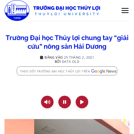
Bỏ
qua
nội
dung
Trường Đại học Thủy lợi chung tay “giải
cứu” nông sản Hải Dương
ĐĂNG VÀO
25 THÁNG 2, 2021
BỞI
DATA OLD
THEO DÕI TRƯỜNG ĐẠI HỌC THỦY LỢI TRÊN