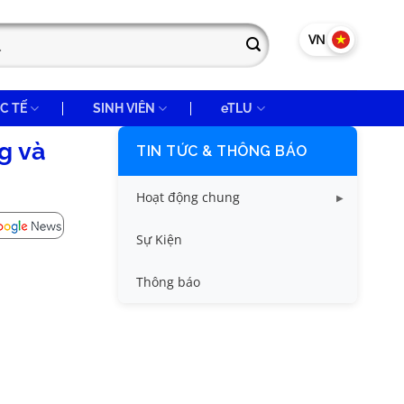
VN
EN
C TẾ
SINH VIÊN
eTLU
g và
TIN TỨC & THÔNG BÁO
Hoạt động chung
Tin công tác sinh viên
Sự Kiện
Tin đào tạo
Thông báo
Tin KHCN và HTQT
Tin tức chung