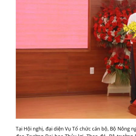
Tại Hội nghị, đại diện Vụ Tổ chức cán bộ, Bộ Nông 