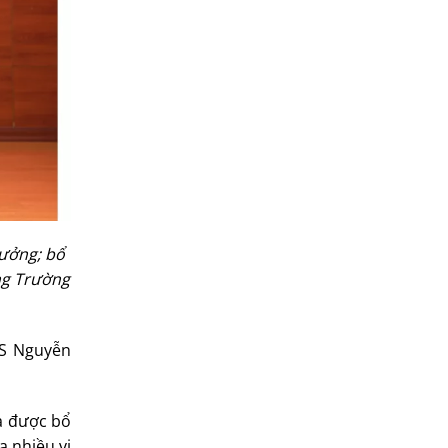
rưởng; bổ
ng Trường
TS Nguyễn
a được bổ
a nhiều vị