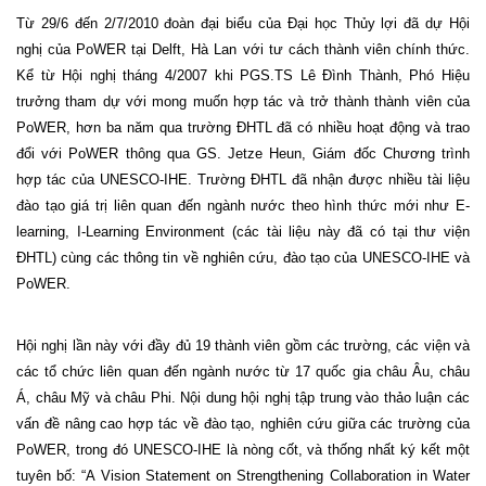
Từ 29/6 đến 2/7/2010 đoàn đại biểu của Đại học Thủy lợi đã dự Hội
nghị của PoWER tại
Delft
, Hà Lan với tư cách thành viên chính thức.
Kể từ Hội nghị tháng 4/2007 khi PGS.TS Lê Đình Thành, Phó Hiệu
trưởng tham dự với mong muốn hợp tác và trở thành thành viên của
PoWER, hơn ba năm qua trường ĐHTL đã có nhiều hoạt động và trao
đổi với PoWER thông qua GS. Jetze Heun, Giám đốc Chương trình
hợp tác của UNESCO-IHE. Trường ĐHTL đã nhận được nhiều tài liệu
đào tạo giá trị liên quan đến ngành nước theo hình thức mới như E-
learning, I-Learning Environment (các tài liệu này đã có tại thư viện
ĐHTL) cùng các thông tin về nghiên cứu, đào tạo của UNESCO-IHE và
PoWER.
Hội nghị lần này với đầy đủ 19 thành viên gồm các trường, các viện và
các tổ chức liên quan đến ngành nước từ 17 quốc gia châu Âu, châu
Á, châu Mỹ và châu Phi. Nội dung hội nghị tập trung vào thảo luận các
vấn đề nâng cao hợp tác về đào tạo, nghiên cứu giữa các trường của
PoWER, trong đó UNESCO-IHE là nòng cốt, và thống nhất ký kết một
tuyên bố: “A Vision Statement on Strengthening Collaboration in Water