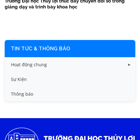
Trường Đại học Thủy lợi thúc đẩy chuyển đổi số trong
giảng dạy và trình bày khoa học
TIN TỨC & THÔNG BÁO
Hoạt động chung
Tin công tác sinh viên
Sự Kiện
Tin đào tạo
Thông báo
Tin KHCN và HTQT
Tin tức chung