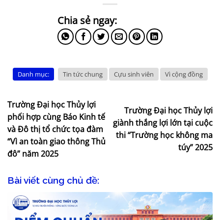
Danh mục:
Tin tức chung
Cựu sinh viên
Vì cộng đồng
Trường Đại học Thủy lợi
Trường Đại học Thủy lợi
phối hợp cùng Báo Kinh tế
giành thắng lợi lớn tại cuộc
và Đô thị tổ chức tọa đàm
thi “Trường học không ma
“Vì an toàn giao thông Thủ
túy” 2025
đô” năm 2025
Bài viết cùng chủ đề: