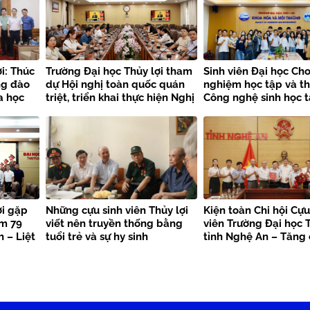
i: Thúc
Trường Đại học Thủy lợi tham
Sinh viên Đại học Cho
ng đào
dự Hội nghị toàn quốc quán
nghiệm học tập và t
a học
triệt, triển khai thực hiện Nghị
Công nghệ sinh học t
quyết Hội nghị Trung ương 3
Trường Đại học Thủy 
khóa XIV
ợi gặp
Những cựu sinh viên Thủy lợi
Kiện toàn Chi hội Cựu
ệm 79
viết nên truyền thống bằng
viên Trường Đại học T
 – Liệt
tuổi trẻ và sự hy sinh
tỉnh Nghệ An – Tăng
kết nối nguồn lực, la
trị truyền thống