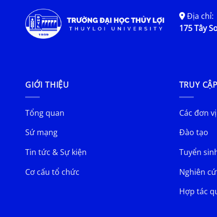
Địa chỉ:
175 Tây Sơ
GIỚI THIỆU
TRUY CẬ
Tổng quan
Các đơn vị
Sứ mạng
Đào tạo
Tin tức & Sự kiện
Tuyển sin
Cơ cấu tổ chức
Nghiên cứ
Hợp tác q