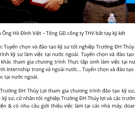
 Ông Hồ Đình Việt – Tổng GĐ công ty THV bắt tay ký kết
 Tuyển chọn và đào tạo kỹ sư tốt nghiệp Trường ĐH Thủy 
nh kỹ sư làm việc tại nước ngoài. Tuyển chọn và đào tạo
ác tham gia chương trình Thực tập sinh làm việc tại nươ
̀nh Internship trong và ngoài nước… Tuyển chọn và đào tạo 
ọc tại nước ngoài.
ường ĐH Thủy Lợi tham gia chương trình đào tạo kỹ sư
ọn kỹ sư, cử nhân tốt nghiệp Trường ĐH Thủy lợi và các trườn
iện & có nhu cầu giới thiệu việc làm tại các nhà máy, do