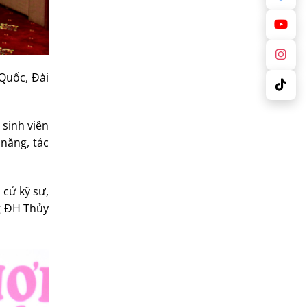
 Quốc, Đài
 sinh viên
năng, tác
 cử kỹ sư,
ng ĐH Thủy