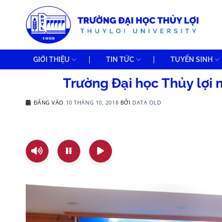
Bỏ
qua
nội
dung
GIỚI THIỆU
TIN TỨC
TUYỂN SINH
Trường Đại học Thủy lợi m
ĐĂNG VÀO
10 THÁNG 10, 2018
BỞI
DATA OLD