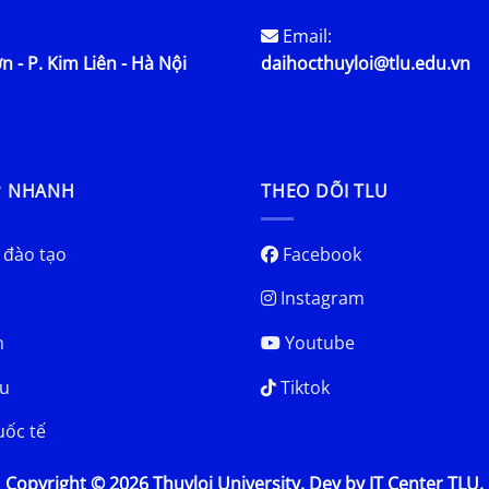
Email:
n - P. Kim Liên - Hà Nội
daihocthuyloi@tlu.edu.vn
P NHANH
THEO DÕI TLU
 đào tạo
Facebook
Instagram
h
Youtube
u
Tiktok
uốc tế
Copyright © 2026 Thuyloi University. Dev by IT Center TLU.