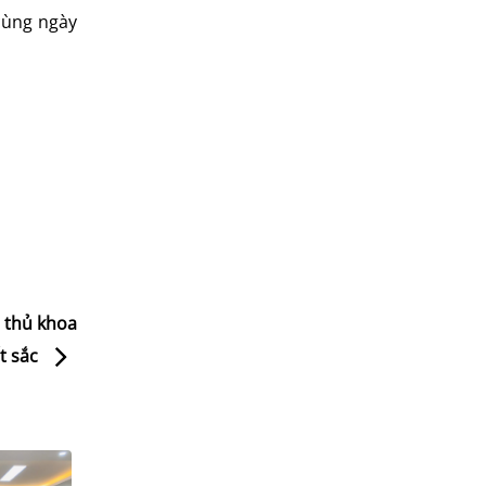
cùng ngày
 thủ khoa
t sắc