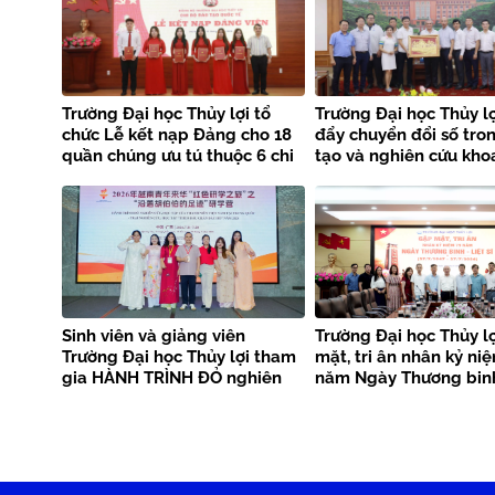
Trường Đại học Thủy lợi tổ
Trường Đại học Thủy lợ
chức Lễ kết nạp Đảng cho 18
đẩy chuyển đổi số tro
quần chúng ưu tú thuộc 6 chi
tạo và nghiên cứu kho
bộ
Sinh viên và giảng viên
Trường Đại học Thủy l
Trường Đại học Thủy lợi tham
mặt, tri ân nhân kỷ ni
gia HÀNH TRÌNH ĐỎ nghiên
năm Ngày Thương binh
cứu, học tập của thanh niên
sĩ
Việt Nam tại Trung Quốc –
Trại nghiên cứu, học tập
“Theo dấu chân Bác Hồ” năm
2026