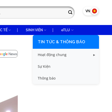
VN
EN
C TẾ
SINH VIÊN
eTLU
TIN TỨC & THÔNG BÁO
Hoạt động chung
Tin công tác sinh viên
Sự Kiện
Tin đào tạo
Thông báo
Tin KHCN và HTQT
Tin tức chung