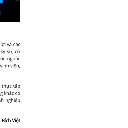
lợi và các
 kỹ sư, cử
́c ngoài.
sinh viên,
, thực tập
g khác có
anh nghiệp
Bích Việt