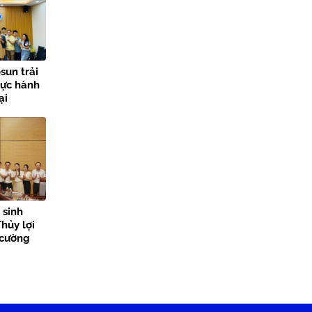
sun trải
hực hành
ại
lợi
 sinh
hủy lợi
 cường
n tỏa giá