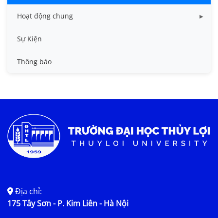
Hoạt động chung
Tin công tác sinh viên
Sự Kiện
Tin đào tạo
Thông báo
Tin KHCN và HTQT
Tin tức chung
Địa chỉ:
175 Tây Sơn - P. Kim Liên - Hà Nội