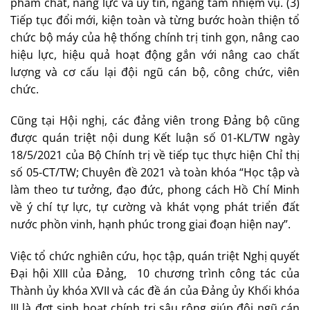
phẩm chất, năng lực và uy tín, ngang tầm nhiệm vụ. (3)
Tiếp tục đổi mới, kiện toàn và từng bước hoàn thiện tổ
chức bộ máy của hệ thống chính trị tinh gọn, nâng cao
hiệu lực, hiệu quả hoạt động gắn với nâng cao chất
lượng và cơ cấu lại đội ngũ cán bộ, công chức, viên
chức.
Cũng tại Hội nghị, các đảng viên trong Đảng bộ cũng
được quán triệt nội dung Kết luận số 01-KL/TW ngày
18/5/2021 của Bộ Chính trị về tiếp tục thực hiện Chỉ thị
số 05-CT/TW; Chuyên đề 2021 và toàn khóa “Học tập và
làm theo tư tưởng, đạo đức, phong cách Hồ Chí Minh
về ý chí tự lực, tự cường và khát vọng phát triển đất
nước phồn vinh, hạnh phúc trong giai đoạn hiện nay”.
Việc tổ chức nghiên cứu, học tập, quán triệt Nghị quyết
Đại hội XIII của Đảng, 10 chương trình công tác của
Thành ủy khóa XVII và các đề án của Đảng ủy Khối khóa
III là đợt sinh hoạt chính trị sâu rộng giúp đội ngũ cán