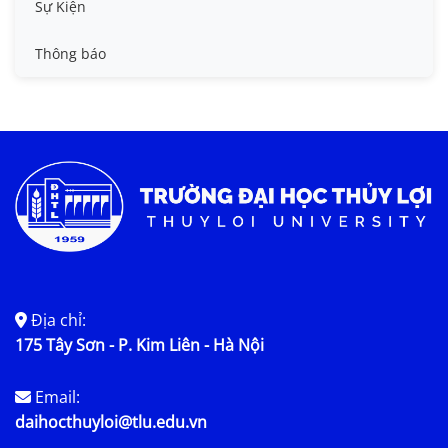
Tin công tác sinh viên
Sự Kiện
Tin đào tạo
Thông báo
Tin KHCN và HTQT
Tin tức chung
Địa chỉ:
175 Tây Sơn - P. Kim Liên - Hà Nội
Email:
daihocthuyloi@tlu.edu.vn