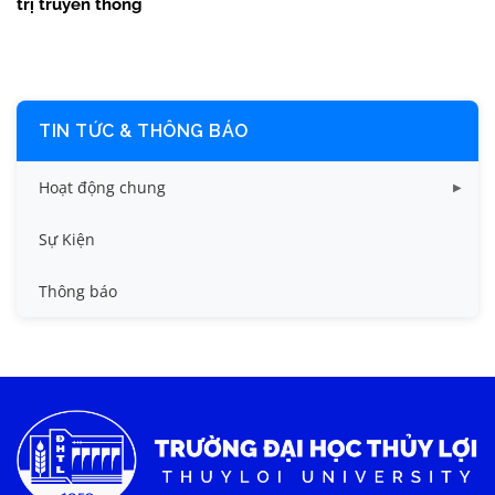
trị truyền thống
TIN TỨC & THÔNG BÁO
Hoạt động chung
Tin công tác sinh viên
Sự Kiện
Tin đào tạo
Thông báo
Tin KHCN và HTQT
Tin tức chung