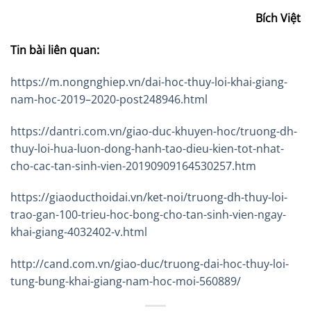
Bích Việt
Tin bài liên quan:
https://m.nongnghiep.vn/dai-hoc-thuy-loi-khai-giang-
nam-hoc-2019–2020-post248946.html
https://dantri.com.vn/giao-duc-khuyen-hoc/truong-dh-
thuy-loi-hua-luon-dong-hanh-tao-dieu-kien-tot-nhat-
cho-cac-tan-sinh-vien-20190909164530257.htm
https://giaoducthoidai.vn/ket-noi/truong-dh-thuy-loi-
trao-gan-100-trieu-hoc-bong-cho-tan-sinh-vien-ngay-
khai-giang-4032402-v.html
http://cand.com.vn/giao-duc/truong-dai-hoc-thuy-loi-
tung-bung-khai-giang-nam-hoc-moi-560889/