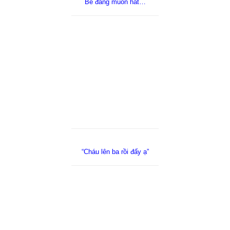
Bé đang muốn hát…
“Cháu lên ba rồi đấy ạ”