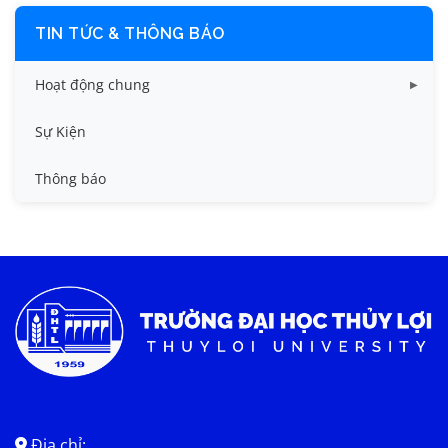
TIN TỨC & THÔNG BÁO
Hoạt động chung
Tin công tác sinh viên
Sự Kiện
Tin đào tạo
Thông báo
Tin KHCN và HTQT
Tin tức chung
Địa chỉ: