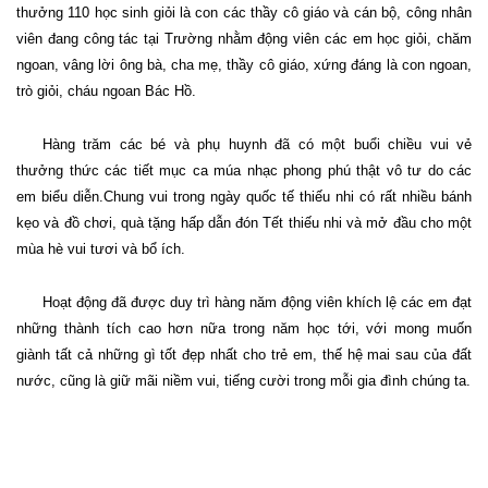
thưởng 110 học sinh giỏi là con các thầy cô giáo và cán bộ, công nhân
viên đang công tác tại Trường nhằm động viên các em học giỏi, chăm
ngoan, vâng lời ông bà, cha mẹ, thầy cô giáo, xứng đáng là con ngoan,
trò giỏi, cháu ngoan Bác Hồ.
Hàng trăm các bé và phụ huynh đã có một buổi chiều vui vẻ
thưởng thức các tiết mục ca múa nhạc phong phú thật vô tư do các
em biểu diễn.Chung vui trong ngày quốc tế thiếu nhi có rất nhiều bánh
kẹo và đồ chơi, quà tặng hấp dẫn đón Tết thiếu nhi và mở đầu cho một
mùa hè vui tươi và bổ ích.
Hoạt động đã được duy trì hàng năm động viên khích lệ các em đạt
những thành tích cao hơn nữa trong năm học tới, với mong muốn
giành tất cả những gì tốt đẹp nhất cho trẻ em, thế hệ mai sau của đất
nước, cũng là giữ mãi niềm vui, tiếng cười trong mỗi gia đình chúng ta.