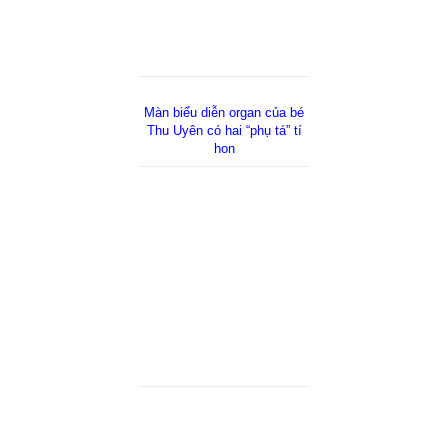
Màn biểu diễn organ của bé
Thu Uyên có hai “phụ tá” tí
hon