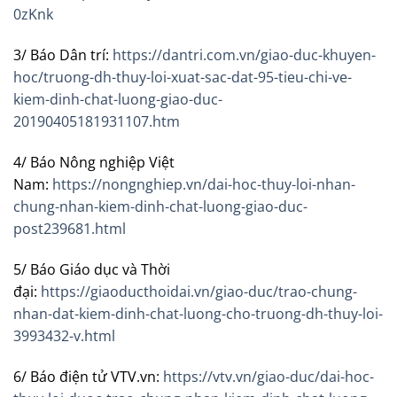
0zKnk
3/ Báo Dân trí:
https://dantri.com.vn/giao-duc-khuyen-
hoc/truong-dh-thuy-loi-xuat-sac-dat-95-tieu-chi-ve-
kiem-dinh-chat-luong-giao-duc-
20190405181931107.htm
4/ Báo Nông nghiệp Việt
Nam:
https://nongnghiep.vn/dai-hoc-thuy-loi-nhan-
chung-nhan-kiem-dinh-chat-luong-giao-duc-
post239681.html
5/ Báo Giáo dục và Thời
đại:
https://giaoducthoidai.vn/giao-duc/trao-chung-
nhan-dat-kiem-dinh-chat-luong-cho-truong-dh-thuy-loi-
3993432-v.html
6/ Báo điện tử VTV.vn:
https://vtv.vn/giao-duc/dai-hoc-