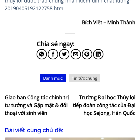
thuy-loi-duoc-trao-chung-nhan-kiem-dinh-chat-luong-
20190405192122758.htm
Bích Việt – Minh Thành
Danh mục:
Tin tức chung
Giao ban Công tác chính trị
Trường Đại học Thủy lợi
tư tưởng và Gặp mặt & đối
tiếp đoàn công tác của Đại
thoại với sinh viên
học Sejong, Hàn Quốc
Bài viết cùng chủ đề: