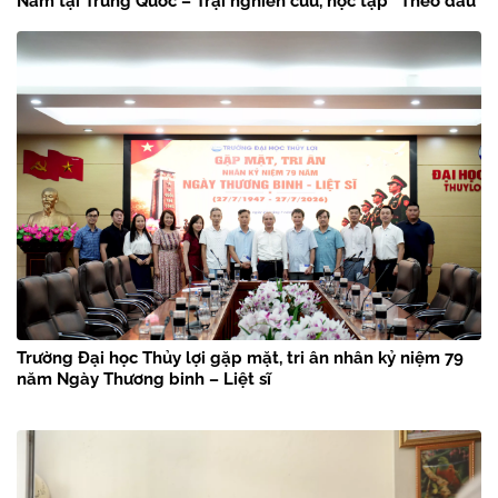
Nam tại Trung Quốc – Trại nghiên cứu, học tập “Theo dấu
chân Bác Hồ” năm 2026
Trường Đại học Thủy lợi gặp mặt, tri ân nhân kỷ niệm 79
năm Ngày Thương binh – Liệt sĩ