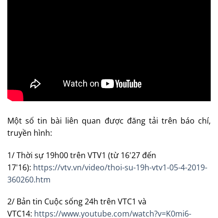
Một số tin bài liên quan được đăng tải trên báo chí,
truyền hình:
1/ Thời sự 19h00 trên VTV1 (từ 16'27 đến
17'16):
https://vtv.vn/video/thoi-su-19h-vtv1-05-4-2019-
360260.htm
2/ Bản tin Cuộc sống 24h trên VTC1 và
VTC14:
https://www.youtube.com/watch?v=K0mi6-