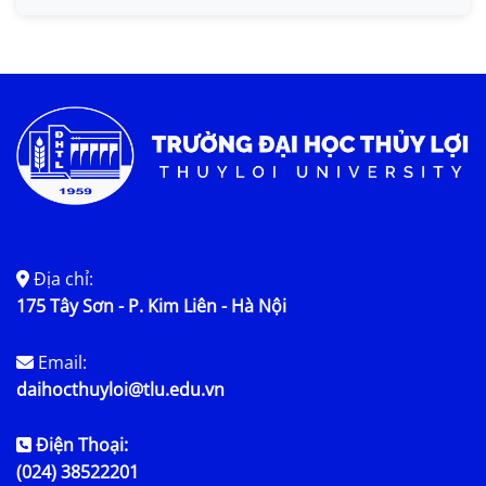
Tin KHCN và HTQT
Tin tức chung
Địa chỉ:
175 Tây Sơn - P. Kim Liên - Hà Nội
Email:
daihocthuyloi@tlu.edu.vn
Điện Thoại:
(024) 38522201