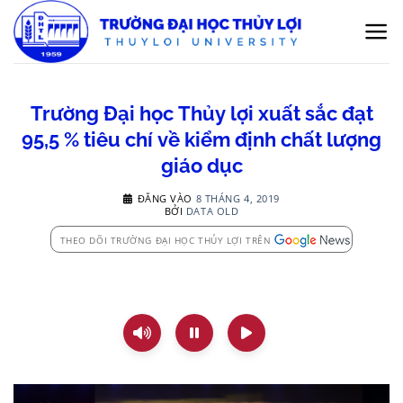
Bỏ
qua
nội
dung
Trường Đại học Thủy lợi xuất sắc đạt
95,5 % tiêu chí về kiểm định chất lượng
giáo dục
ĐĂNG VÀO
8 THÁNG 4, 2019
BỞI
DATA OLD
THEO DÕI TRƯỜNG ĐẠI HỌC THỦY LỢI TRÊN