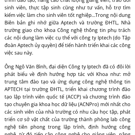
trình đào tạo, nâng cao chất lượng giảng viên, trao đổi
sinh viên, thực tập sinh cũng như tư vấn, hỗ trợ tìm
kiếm việc làm cho sinh viên tốt nghiệp…Trong nội dung
Biên bản ghi nhớ giữa Aptech và trường ĐHTL, Nhà
trường giao cho khoa Công nghệ thông tin phụ trách
các nội dung làm việc cụ thể với công ty Iptech (do Tập
đoàn Aptech ủy quyền) để tiến hành triển khai các công
việc sau này.
Ông Ngô Văn Bình, đại diện Công ty Iptech đã có đôi lời
phát biểu về định hướng hợp tác với Khoa như: mở
trung tâm đào tạo và ứng dụng công nghệ thông tin
APTECH tại trường ĐHTL, triển khai chương trình đào
tạo lập trình viên quốc tế (ACCP) và chương trình đào
tạo chuyên gia khoa học dữ liệu (ACNPro) mới nhất cho
các sinh viên của nhà trường có nhu cầu học tập, phát
triển cơ sở vật chất của trường thành phòng lab công
nghệ tiên phong trong lập trình, định hướng công
nghệ, từ đó tiếp cận công nghệ cho giảng viên, nâng