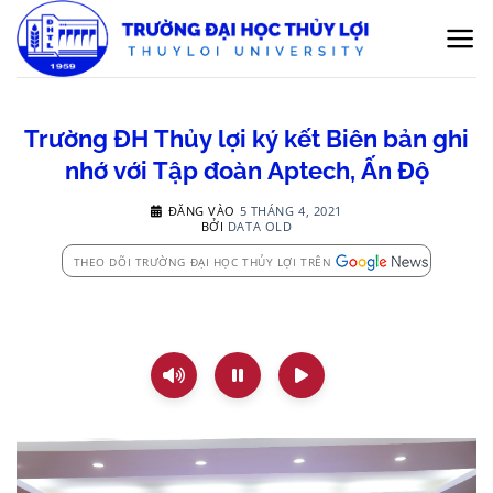
Bỏ
qua
nội
dung
Trường ĐH Thủy lợi ký kết Biên bản ghi
nhớ với Tập đoàn Aptech, Ấn Độ
ĐĂNG VÀO
5 THÁNG 4, 2021
BỞI
DATA OLD
THEO DÕI TRƯỜNG ĐẠI HỌC THỦY LỢI TRÊN