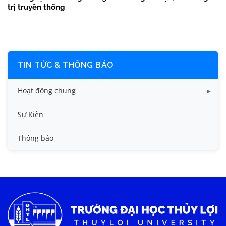
trị truyền thống
TIN TỨC & THÔNG BÁO
Hoạt động chung
Tin công tác sinh viên
Sự Kiện
Tin đào tạo
Thông báo
Tin KHCN và HTQT
Tin tức chung