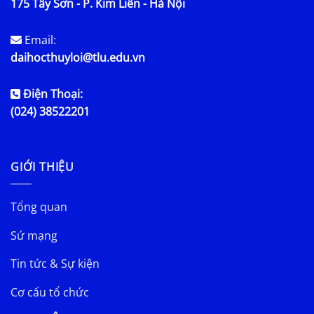
175 Tây Sơn - P. Kim Liên - Hà Nội
Email:
daihocthuyloi@tlu.edu.vn
Điện Thoại:
(024) 38522201
GIỚI THIỆU
Tổng quan
Sứ mạng
Tin tức & Sự kiện
Cơ cấu tổ chức