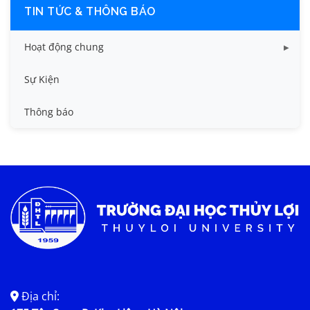
TIN TỨC & THÔNG BÁO
Hoạt động chung
Tin công tác sinh viên
Sự Kiện
Tin đào tạo
Thông báo
Tin KHCN và HTQT
Tin tức chung
Địa chỉ: