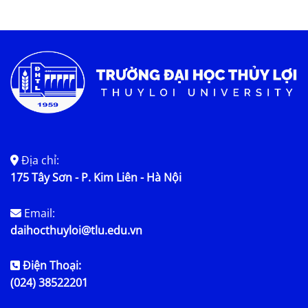
Tin KHCN và HTQT
Tin tức chung
Địa chỉ:
175 Tây Sơn - P. Kim Liên - Hà Nội
Email:
daihocthuyloi@tlu.edu.vn
Điện Thoại:
(024) 38522201