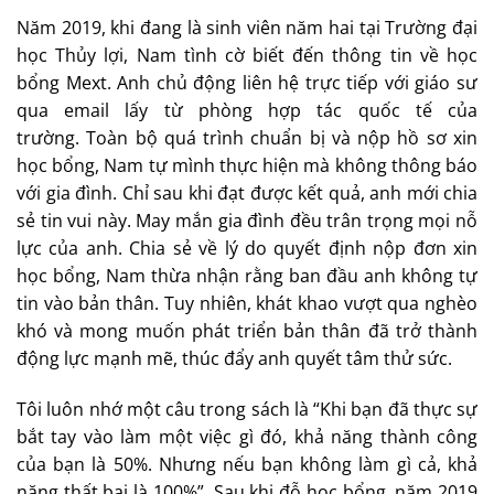
Năm 2019, khi đang là sinh viên năm hai tại Trường đại
học Thủy lợi, Nam tình cờ biết đến thông tin về học
bổng Mext. Anh chủ động liên hệ trực tiếp với giáo sư
qua email lấy từ phòng hợp tác quốc tế của
trường. Toàn bộ quá trình chuẩn bị và nộp hồ sơ xin
học bổng, Nam tự mình thực hiện mà không thông báo
với gia đình. Chỉ sau khi đạt được kết quả, anh mới chia
sẻ tin vui này. May mắn gia đình đều trân trọng mọi nỗ
lực của anh. Chia sẻ về lý do quyết định nộp đơn xin
học bổng, Nam thừa nhận rằng ban đầu anh không tự
tin vào bản thân. Tuy nhiên, khát khao vượt qua nghèo
khó và mong muốn phát triển bản thân đã trở thành
động lực mạnh mẽ, thúc đẩy anh quyết tâm thử sức.
Tôi luôn nhớ một câu trong sách là “Khi bạn đã thực sự
bắt tay vào làm một việc gì đó, khả năng thành công
của bạn là 50%. Nhưng nếu bạn không làm gì cả, khả
năng thất bại là 100%”. Sau khi đỗ học bổng, năm 2019