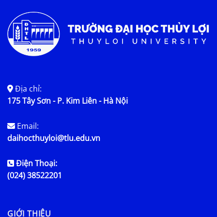
Địa chỉ:
175 Tây Sơn - P. Kim Liên - Hà Nội
Email:
daihocthuyloi@tlu.edu.vn
Điện Thoại:
(024) 38522201
GIỚI THIỆU