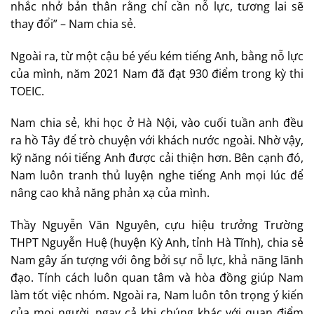
nhắc nhở bản thân rằng chỉ cần nỗ lực, tương lai sẽ
thay đổi” – Nam chia sẻ.
Ngoài ra, từ một cậu bé yếu kém tiếng Anh, bằng nỗ lực
của mình, năm 2021 Nam đã đạt 930 điểm trong kỳ thi
TOEIC.
Nam chia sẻ, khi học ở Hà Nội, vào cuối tuần anh đều
ra hồ Tây để trò chuyện với khách nước ngoài. Nhờ vậy,
kỹ năng nói tiếng Anh được cải thiện hơn. Bên cạnh đó,
Nam luôn tranh thủ luyện nghe tiếng Anh mọi lúc để
nâng cao khả năng phản xạ của mình.
Thầy Nguyễn Văn Nguyên, cựu hiệu trưởng Trường
THPT Nguyễn Huệ (huyện Kỳ Anh, tỉnh Hà Tĩnh), chia sẻ
Nam gây ấn tượng với ông bởi sự nỗ lực, khả năng lãnh
đạo. Tính cách luôn quan tâm và hòa đồng giúp Nam
làm tốt việc nhóm. Ngoài ra, Nam luôn tôn trọng ý kiến
của mọi người, ngay cả khi chúng khác với quan điểm