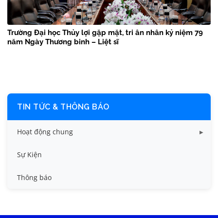
Trường Đại học Thủy lợi gặp mặt, tri ân nhân kỷ niệm 79
năm Ngày Thương binh – Liệt sĩ
TIN TỨC & THÔNG BÁO
Hoạt động chung
Tin công tác sinh viên
Sự Kiện
Tin đào tạo
Thông báo
Tin KHCN và HTQT
Tin tức chung