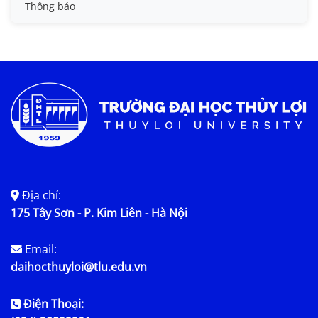
Tin đào tạo
Thông báo
Tin KHCN và HTQT
Tin tức chung
Địa chỉ:
175 Tây Sơn - P. Kim Liên - Hà Nội
Email:
daihocthuyloi@tlu.edu.vn
Điện Thoại: