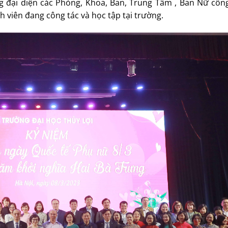
 đại diện các Phòng, Khoa, Ban, Trung Tâm , Ban Nữ côn
h viên đang công tác và học tập tại trường.