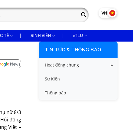
VN
EN
C TẾ
SINH VIÊN
eTLU
TIN TỨC & THÔNG BÁO
Hoạt động chung
Tin công tác sinh viên
Sự Kiện
Tin đào tạo
Thông báo
Tin KHCN và HTQT
Phụ nữ 8/3
Tin tức chung
 Hội đồng
ng Việt –