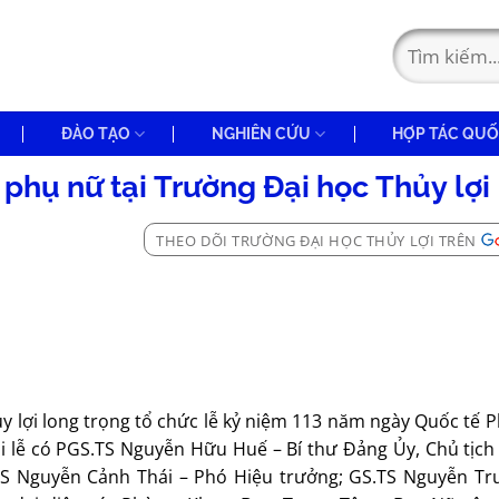
ĐÀO TẠO
NGHIÊN CỨU
HỢP TÁC QUỐ
phụ nữ tại Trường Đại học Thủy lợi
THEO DÕI TRƯỜNG ĐẠI HỌC THỦY LỢI TRÊN
ủy lợi long trọng tổ chức lễ kỷ niệm 113 năm ngày Quốc tế 
i lễ có PGS.TS Nguyễn Hữu Huế – Bí thư Đảng Ủy, Chủ tịch
TS Nguyễn Cảnh Thái – Phó Hiệu trưởng; GS.TS Nguyễn Tru