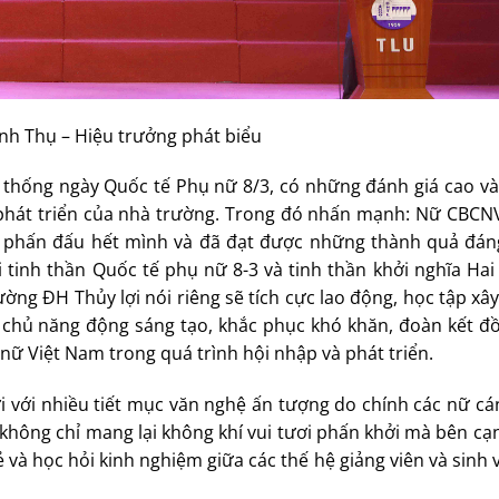
nh Thụ – Hiệu trưởng phát biểu
ền thống ngày Quốc tế Phụ nữ 8/3, có những đánh giá cao v
 phát triển của nhà trường. Trong đó nhấn mạnh: Nữ CBCNV
 phấn đấu hết mình và đã đạt được những thành quả đáng
 tinh thần Quốc tế phụ nữ 8-3 và tinh thần khởi nghĩa Hai
ng ĐH Thủy lợi nói riêng sẽ tích cực lao động, học tập xâ
ự chủ năng động sáng tạo, khắc phục khó khăn, đoàn kết đ
nữ Việt Nam trong quá trình hội nhập và phát triển.
 với nhiều tiết mục văn nghệ ấn tượng do chính các nữ cá
không chỉ mang lại không khí vui tươi phấn khởi mà bên cạ
sẻ và học hỏi kinh nghiệm giữa các thế hệ giảng viên và sinh 