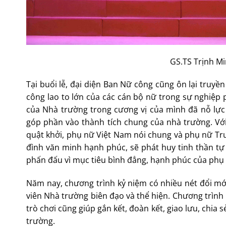
GS.TS Trịnh Mi
Tại buổi lễ, đại diện Ban Nữ công cũng ôn lại truy
công lao to lớn của các cán bộ nữ trong sự nghiệp
của Nhà trường trong cương vị của mình đã nỗ lực
góp phần vào thành tích chung của nhà trường. Với
quật khởi, phụ nữ Việt Nam nói chung và phụ nữ Trườ
đình văn minh hạnh phúc, sẽ phát huy tinh thần t
phấn đấu vì mục tiêu bình đẳng, hạnh phúc của phụ 
Năm nay, chương trình kỷ niệm có nhiều nét đổi mới
viên Nhà trường biên đạo và thể hiện. Chương trình 
trò chơi cũng giúp gắn kết, đoàn kết, giao lưu, chia 
trường.